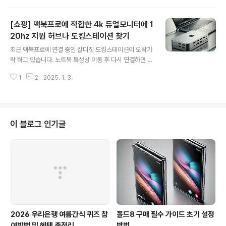
해보았습니다.업체명1파운드5파운드10파운드일반통관
수수료기본 검수 서비스평판 점수 (5점 만점)세일즈 택스
[쇼핑] 맥북프로에 적합한 4k 듀얼모니터에 1
면제 주아이포터$10.50$25.50$45.50무료무료4.5오
레곤(OR)몰테일$10.98$25.98$45.98무료무료4.2델
20hz 지원 허브나 도킹스테이션 찾기
글 내용
라웨어(DE)뉴욕걸즈$10.50$25.50$45.50₩1,000
최근 맥북프로에 연결 중인 칼디짓 도킹스테이션이 오락가
무료 (검수 사진 1장 포함)4.0오레곤(OR)오마이집$8.50
락 하고 있습니다. 노트북 특성상 이동 후 다시 연결하면 모
$21.50$38.50$1무료4.3델라웨어(DE)고배송$9.00
니터가 확장이 안되서 한참 실갱이를 하면서 리붓 여러번
$22.50$39.50무료무료4.1델라웨어(DE) 참고사항: •
1
2
2025. 1. 3.
해야 붙는 경우가 있어서, 요새 나온 4k 듀얼 모니터에 최
배..
소 120hz 이상 지원되는 허브나 도킹스테이션이 있는지
찾아봤습니다만, 아쉽게도 찾기가 쉽지 않습니다.맥북 프
로에서 4K 듀얼 모니터를 120Hz 이상으로 지원하는 허브
나 도킹 스테이션을 찾는 것은 까다로울 수 있습니다. 아래
이 블로그 인기글
는 이러한 요구 사항에 부합하는 몇 가지 제품과 그들의 장
단점을 정리한 내용입니다. 1. CalDigit TS4 도킹 스테이
션 • 장점:다양한 포트 구성: 총 18개의 포트를 제공하여
다양한 장치를 동시에 연결할 수 있습니다.고해상도 및 고
주사율 지원: 4K..
2026 우리은행 여름간식 퀴즈 참
폴드8 구매 필수 가이드 초기 설정
여방법 및 혜택 총정리
방법