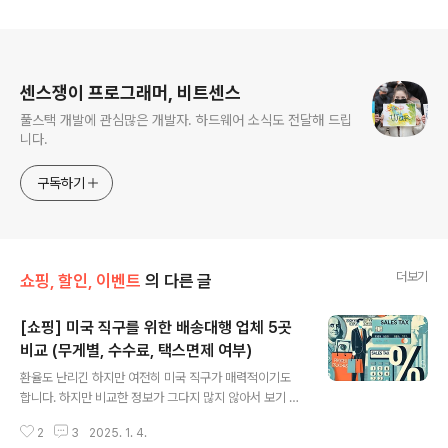
로그 정보
센스쟁이 프로그래머, 비트센스
풀스택 개발에 관심많은 개발자. 하드웨어 소식도 전달해 드립
니다.
구독하기
더보기
쇼핑, 할인, 이벤트
의 다른 글
[쇼핑] 미국 직구를 위한 배송대행 업체 5곳
비교 (무게별, 수수료, 택스면제 여부)
글 내용
환율도 난리긴 하지만 여전히 미국 직구가 매력적이기도
합니다. 하지만 비교한 정보가 그다지 많지 않아서 보기 힘
드네요. 그래서 주요 업체들의 무게별 배송비, 일반통관 수
2
3
2025. 1. 4.
수료, 검수 서비스 제공 여부, 평판 점수를 아래 표에 정리