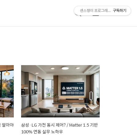
센스쟁이 프로그래머, 비트센스
구독하기
검
메
색
뉴
꼭 알아야
삼성·LG 가전 동시 제어? / Matter 1.5 기반
100% 연동 실무 노하우