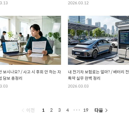
3.13
2026.03.12
 보시나요? / 사고 시 후회 안 하는 자
내 전기차 보험료는 얼마? / 배터리 
 담보 총정리
특약 실무 완벽 정리
3.03
2026.03.03
페
이전
1
2
3
4
···
19
다음
이
징