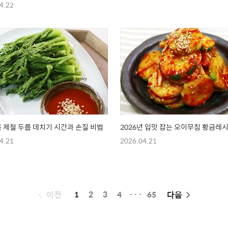
4.22
 봄 제철 두릅 데치기 시간과 손질 비법
2026년 입맛 잡는 오이무침 황금레
4.21
2026.04.21
페
이전
1
2
3
4
···
65
다음
이
징