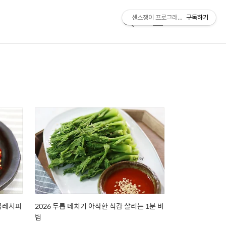
센스쟁이 프로그래머, 비트센스
구독하기
검
메
색
뉴
황금레시피
2026 두릅 데치기 아삭한 식감 살리는 1분 비
법