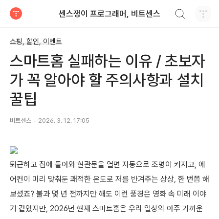
검색하기
센스쟁이 프로그래머, 비트센스
티스토리
쇼핑, 할인, 이벤트
스마트홈 실패하는 이유 / 초보자
가 꼭 알아야 할 주의사항과 설치
꿀팁
비트센스
2026. 3. 12. 17:05
퇴근하고 집에 돌아와 현관문을 열면 자동으로 조명이 켜지고, 에
어컨이 미리 맞춰둔 쾌적한 온도로 저를 반겨주는 상상, 한 번쯤 해
보셨죠? 불과 몇 년 전까지만 해도 이런 풍경은 영화 속 미래 이야
기 같았지만, 2026년 현재 스마트홈은 우리 일상의 아주 가까운