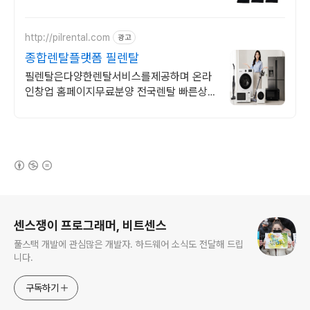
http://pilrental.com
광고
종합렌탈플랫폼 필렌탈
필렌탈은다양한렌탈서비스를제공하며 온라
인창업 홈페이지무료분양 전국렌탈 빠른상
담
(새창열림)
로그 정보
센스쟁이 프로그래머, 비트센스
풀스택 개발에 관심많은 개발자. 하드웨어 소식도 전달해 드립
니다.
구독하기