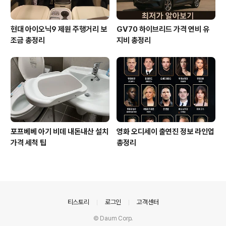
현대 아이오닉9 제원 주행거리 보
GV70 하이브리드 가격 연비 유
조금 총정리
지비 총정리
포프베베 아기 비데 내돈내산 설치
영화 오디세이 출연진 정보 라인업
가격 세척 팁
총정리
의안내
티스토리
로그인
고객센터
© Daum Corp.