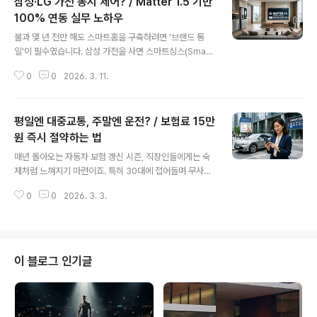
삼성·LG 가전 동시 제어? / Matter 1.5 기반
지만 화려한 기술의 이면에는 늘 예상치 못한 장애가 뒤따
르기 마련이더군요. 특히 최근 배포된 Matter 1.4 표준 업
100% 연동 실무 노하우
글 내용
데이트 이후 겪었던 연동 장애와 고질적인 허브 오프라인
불과 몇 년 전만 해도 스마트홈을 구축하려면 '브랜드 통
문제는 저를 꽤나 골머리 썩게 만들었습니다.처음 스마트
일'이 필수였습니다. 삼성 가전을 사면 스마트싱스(Smart
홈을 구축할 때는 단순히 '좋은 기기'만 사면 모든 게 해결
Things) 생태계에 갇혀야 했고, LG 제품을 선택하면 씽큐
될 줄 알았습니다. 시장에서 평점 높은 스마트 플러그, 센
0
0
2026. 3. 11.
(ThinQ) 앱만 쳐다봐야 했죠. 애플 홈킷을 쓰는 분들은 지
서, 허브들을 장..
원 기기가 적어 늘 갈증을 느끼셨을 겁니다. 하지만 2026
년 현재, 우리는 드디어 진정한 '초연결 시대'의 정점인 Ma
평일엔 대중교통, 주말엔 운전? / 보험료 15만
tter 1.5 표준의 시대를 살고 있습니다. 이제 브랜드 로고가
무엇인지보다, 내가 어떤 자동화 시나리오를 꿈꾸느냐가
원 즉시 절약하는 법
글 내용
더 중요한 세상이 된 것이죠.오늘 이 글에서는 단순한 이론
매년 돌아오는 자동차 보험 갱신 시즌, 직장인들에게는 숙
을 넘어, 제가 직접 2026년형 Matter 1.5 기반으로 구축
제처럼 느껴지기 마련이죠. 특히 30대에 접어들며 무사고
한 이종 브랜드 가전 100% 연동 실무 노하우를 공유해 드
경력을 착실히 쌓아온 분들이라면 "나는 사고도 안 내는데
리려 합니다. 냉장고는 LG, 세탁기는 삼성, 조명..
0
0
2026. 3. 3.
왜 보험료는 체감상 줄어들지 않을까?"라는 의구심이 들
때가 많을 거예요. 2026년 현재, 물가는 오르고 고정 지출
을 줄이는 것이 재테크의 핵심이 된 지금, 자동차 보험료를
단순히 '작년이랑 비슷하게' 갱신하는 것은 현명한 선택이
아닙니다. 특히 평일에는 대중교통으로 출퇴근하고 주말에
이 블로그 인기글
만 주로 운전하는 '주말 드라이버' 직장인이라면 더욱 그렇
죠.저 역시 30대 직장인으로서 평일에는 지옥철을 이용하
고, 토요일이나 일요일에만 교외로 드라이브를 나가는 패
턴을 가지고 있는데요. 이번 갱신 때 우연히 알게 된 '주말