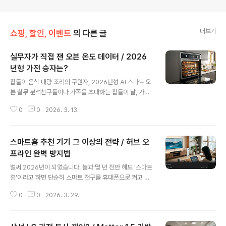
더보기
쇼핑, 할인, 이벤트
의 다른 글
실무자가 직접 잰 오븐 온도 데이터 / 2026
년형 가전 승자는?
글 내용
집들이 음식 대량 조리의 구원자, 2026년형 AI 스마트 오
븐 실무 분석친구들이나 가족을 초대하는 집들이 날, 가장
큰 고민은 역시 음식이죠. 특히 메뉴가 한두 가지가 아닐
0
0
2026. 3. 13.
때, 그리고 인원이 많아질수록 주방은 그야말로 전쟁터가
됩니다. 저 역시 최근 지인들을 초대하며 '집들이음식추천'
리스트를 뽑아봤는데, 갈비찜부터 라따뚜이, 로스트 치킨
스마트홈 추천 기기 그 이상의 전략 / 허브 오
까지 오븐을 써야 하는 요리가 한가득이더라고요. 하지만
일반적인 오븐의 치명적인 단점은 바로 '온도 편차'입니다.
프라인 완벽 방지법
글 내용
위 칸은 타고 아래 칸은 설익는 현상 때문에 결국 한 단씩
벌써 2026년이 되었습니다. 불과 몇 년 전만 해도 '스마트
감질나게 조리하다 보면 손님들은 배가 고파 지치기 일쑤
홈'이라고 하면 단순히 스마트 전구를 휴대폰으로 켜고 끄
죠.2026년 가전 시장의 화두는 단연 '초개인화 AI'입니다.
는 수준이었지만, 이제는 집안의 모든 기기가 스스로 판단
단순히 레시피를 알려주는 수준을 넘어, 이제는 오븐 내부
0
0
2026. 3. 29.
하고 움직이는 진정한 자동화의 시대에 살고 있죠. 저 역시
의 열풍 흐름을 실시간..
지난 1년 동안 집안의 거의 모든 가전을 IoT 기기로 교체하
며 소위 말하는 '스마트홈 풀 세팅'을 유지해 왔습니다. 하