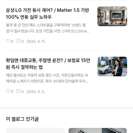
지만 막상 내 집을 스마트하게 바꾸려고 마음먹으면 막막
삼성·LG 가전 동시 제어? / Matter 1.5 기반
함부터 앞서기 마련이에요. 시장에는 너무 많은 브랜드와
기기들이 쏟아져 나오고 있고, '허브는 뭐고, 프로토콜은 또
100% 연동 실무 노하우
글 내용
뭐야?' 하는 기술적인 용어들 때문에 시작도 하기 전에 포
불과 몇 년 전만 해도 스마트홈을 구축하려면 '브랜드 통
기하고 싶은 마음이 들기도 하죠.저 역시 처음 스마트 전구
일'이 필수였습니다. 삼성 가전을 사면 스마트싱스(Smart
하나를 설치할 때 연결이 안 돼서 한 시간을 꼬박 씨름했던
Things) 생태계에 갇혀야 했고, LG 제품을 선택하면 씽큐
기억이 납니다. 단순히 '스마트'라는 이름이 붙은 가전을 사
0
0
2026. 3. 11.
(ThinQ) 앱만 쳐다봐야 했죠. 애플 홈킷을 쓰는 분들은 지
는 것과, 내 생활 ..
원 기기가 적어 늘 갈증을 느끼셨을 겁니다. 하지만 2026
년 현재, 우리는 드디어 진정한 '초연결 시대'의 정점인 Ma
평일엔 대중교통, 주말엔 운전? / 보험료 15만
tter 1.5 표준의 시대를 살고 있습니다. 이제 브랜드 로고가
무엇인지보다, 내가 어떤 자동화 시나리오를 꿈꾸느냐가
원 즉시 절약하는 법
글 내용
더 중요한 세상이 된 것이죠.오늘 이 글에서는 단순한 이론
매년 돌아오는 자동차 보험 갱신 시즌, 직장인들에게는 숙
을 넘어, 제가 직접 2026년형 Matter 1.5 기반으로 구축
제처럼 느껴지기 마련이죠. 특히 30대에 접어들며 무사고
한 이종 브랜드 가전 100% 연동 실무 노하우를 공유해 드
경력을 착실히 쌓아온 분들이라면 "나는 사고도 안 내는데
리려 합니다. 냉장고는 LG, 세탁기는 삼성, 조명..
0
0
2026. 3. 3.
왜 보험료는 체감상 줄어들지 않을까?"라는 의구심이 들
때가 많을 거예요. 2026년 현재, 물가는 오르고 고정 지출
을 줄이는 것이 재테크의 핵심이 된 지금, 자동차 보험료를
단순히 '작년이랑 비슷하게' 갱신하는 것은 현명한 선택이
아닙니다. 특히 평일에는 대중교통으로 출퇴근하고 주말에
이 블로그 인기글
만 주로 운전하는 '주말 드라이버' 직장인이라면 더욱 그렇
죠.저 역시 30대 직장인으로서 평일에는 지옥철을 이용하