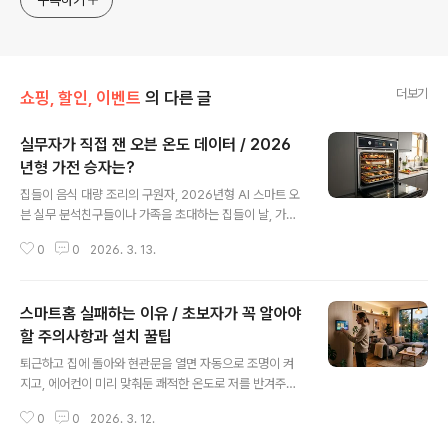
구독하기
더보기
쇼핑, 할인, 이벤트
의 다른 글
실무자가 직접 잰 오븐 온도 데이터 / 2026
년형 가전 승자는?
글 내용
집들이 음식 대량 조리의 구원자, 2026년형 AI 스마트 오
븐 실무 분석친구들이나 가족을 초대하는 집들이 날, 가장
큰 고민은 역시 음식이죠. 특히 메뉴가 한두 가지가 아닐
0
0
2026. 3. 13.
때, 그리고 인원이 많아질수록 주방은 그야말로 전쟁터가
됩니다. 저 역시 최근 지인들을 초대하며 '집들이음식추천'
리스트를 뽑아봤는데, 갈비찜부터 라따뚜이, 로스트 치킨
스마트홈 실패하는 이유 / 초보자가 꼭 알아야
까지 오븐을 써야 하는 요리가 한가득이더라고요. 하지만
일반적인 오븐의 치명적인 단점은 바로 '온도 편차'입니다.
할 주의사항과 설치 꿀팁
글 내용
위 칸은 타고 아래 칸은 설익는 현상 때문에 결국 한 단씩
퇴근하고 집에 돌아와 현관문을 열면 자동으로 조명이 켜
감질나게 조리하다 보면 손님들은 배가 고파 지치기 일쑤
지고, 에어컨이 미리 맞춰둔 쾌적한 온도로 저를 반겨주는
죠.2026년 가전 시장의 화두는 단연 '초개인화 AI'입니다.
상상, 한 번쯤 해보셨죠? 불과 몇 년 전까지만 해도 이런 풍
단순히 레시피를 알려주는 수준을 넘어, 이제는 오븐 내부
0
0
2026. 3. 12.
경은 영화 속 미래 이야기 같았지만, 2026년 현재 스마트
의 열풍 흐름을 실시간..
홈은 우리 일상의 아주 가까운 곳까지 들어와 있습니다. 하