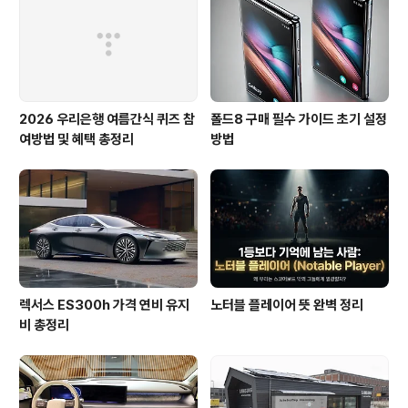
고, 토요일이나 일요일에만 교외로 드라이브를 나가는 패
턴을 가지고 있는데요. 이번 갱신 때 우연히 알게 된 '주말
운전 특약'과 몇 가지 조회 ..
2026 우리은행 여름간식 퀴즈 참
폴드8 구매 필수 가이드 초기 설정
여방법 및 혜택 총정리
방법
렉서스 ES300h 가격 연비 유지
노터블 플레이어 뜻 완벽 정리
비 총정리