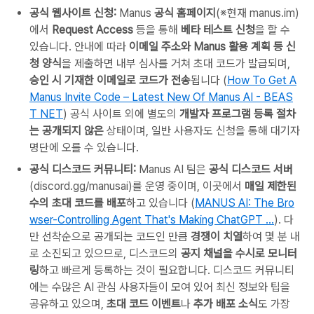
공식 웹사이트 신청:
Manus
공식 홈페이지
(※현재 manus.im)
에서
Request Access
등을 통해
베타 테스트 신청
을 할 수
있습니다. 안내에 따라
이메일 주소와 Manus 활용 계획 등 신
청 양식
을 제출하면 내부 심사를 거쳐 초대 코드가 발급되며,
승인 시 기재한 이메일로 코드가 전송
됩니다 (
How To Get A
Manus Invite Code – Latest New Of Manus AI - BEAS
T NET
) 공식 사이트 외에 별도의
개발자 프로그램 등록 절차
는 공개되지 않은
상태이며, 일반 사용자도 신청을 통해 대기자
명단에 오를 수 있습니다.
공식 디스코드 커뮤니티:
Manus AI 팀은
공식 디스코드 서버
(discord.gg/manusai)를 운영 중이며, 이곳에서
매일 제한된
수의 초대 코드를 배포
하고 있습니다 (
MANUS AI: The Bro
wser-Controlling Agent That's Making ChatGPT ...
). 다
만 선착순으로 공개되는 코드인 만큼
경쟁이 치열
하여 몇 분 내
로 소진되고 있으므로, 디스코드의
공지 채널을 수시로 모니터
링
하고 빠르게 등록하는 것이 필요합니다. 디스코드 커뮤니티
에는 수많은 AI 관심 사용자들이 모여 있어 최신 정보와 팁을
공유하고 있으며,
초대 코드 이벤트
나
추가 배포 소식
도 가장