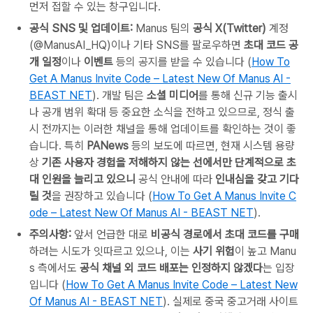
먼저 접할 수 있는 창구입니다.
공식 SNS 및 업데이트:
Manus 팀의
공식 X(Twitter)
계정
(@ManusAI_HQ)이나 기타 SNS를 팔로우하면
초대 코드 공
개 일정
이나
이벤트
등의 공지를 받을 수 있습니다 (
How To
Get A Manus Invite Code – Latest New Of Manus AI -
BEAST NET
). 개발 팀은
소셜 미디어
를 통해 신규 기능 출시
나 공개 범위 확대 등 중요한 소식을 전하고 있으므로, 정식 출
시 전까지는 이러한 채널을 통해 업데이트를 확인하는 것이 좋
습니다. 특히
PANews
등의 보도에 따르면, 현재 시스템 용량
상
기존 사용자 경험을 저해하지 않는 선에서만 단계적으로 초
대 인원을 늘리고 있으니
공식 안내에 따라
인내심을 갖고 기다
릴 것
을 권장하고 있습니다 (
How To Get A Manus Invite C
ode – Latest New Of Manus AI - BEAST NET
).
주의사항:
앞서 언급한 대로
비공식 경로에서 초대 코드를 구매
하려는 시도가 잇따르고 있으나, 이는
사기 위험
이 높고 Manu
s 측에서도
공식 채널 외 코드 배포는 인정하지 않겠다
는 입장
입니다 (
How To Get A Manus Invite Code – Latest New
Of Manus AI - BEAST NET
). 실제로 중국 중고거래 사이트