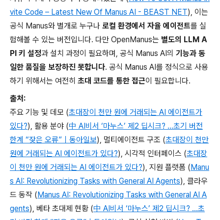
vite Code – Latest New Of Manus AI - BEAST NET
), 이는
공식 Manus와 별개로 누구나
로컬 환경에서 자율 에이전트
를 실
험해볼 수 있는 버전입니다. 다만 OpenManus는
별도의 LLM A
PI 키 설정
과 설치 과정이 필요하며, 공식 Manus AI의
기능과 동
일한 품질을 보장하진 못합니다
. 공식 Manus AI를 정식으로 사용
하기 위해서는 여전히
초대 코드를 통한 접근
이 필요합니다.
출처:
주요 기능 및 데모 (
초대장이 천만 원에 거래되는 AI 에이전트가
있다?
), 활용 분야 (
中 AI비서 ‘마누스’ 제2 딥시크? …초기 버전
한계 “잦은 오류”｜동아일보
), 멀티에이전트 구조 (
초대장이 천만
원에 거래되는 AI 에이전트가 있다?
), 시각적 인터페이스 (
초대장
이 천만 원에 거래되는 AI 에이전트가 있다?
), 지원 플랫폼 (
Manu
s AI: Revolutionizing Tasks with General AI Agents
), 클라우
드 동작 (
Manus AI: Revolutionizing Tasks with General AI A
gents
), 베타 초대제 현황 (
中 AI비서 ‘마누스’ 제2 딥시크? …초