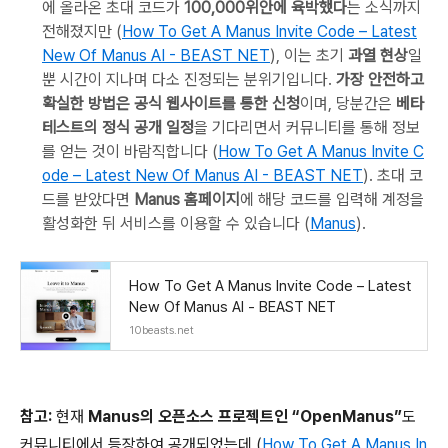
에 올라온 초대 코드가
100,000위안에 육박했다
는 소식까지
전해졌지만 (
How To Get A Manus Invite Code – Latest
New Of Manus AI - BEAST NET
), 이는 초기
과열 현상
일
뿐 시간이 지나며 다소 진정되는 분위기입니다.
가장 안전하고
확실한 방법은 공식 웹사이트를 통한 신청
이며, 당분간은
베타
테스트의 정식 공개 일정
을 기다리면서 커뮤니티를 통해 정보
를 얻는 것이 바람직합니다 (
How To Get A Manus Invite C
ode – Latest New Of Manus AI - BEAST NET
). 초대 코
드를 받았다면
Manus 홈페이지
에 해당 코드를 입력해 계정을
활성화한 뒤 서비스를 이용할 수 있습니다 (
Manus
).
How To Get A Manus Invite Code – Latest
New Of Manus AI - BEAST NET
10beasts.net
참고:
현재
Manus의 오픈소스 프로젝트인 “OpenManus”
도
커뮤니티에서 등장하여 공개되었는데 (
How To Get A Manus In