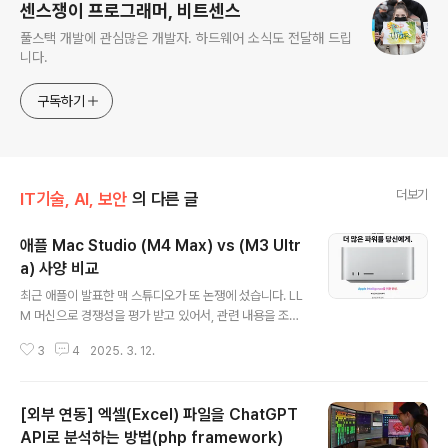
센스쟁이 프로그래머, 비트센스
풀스택 개발에 관심많은 개발자. 하드웨어 소식도 전달해 드립
니다.
구독하기
더보기
IT기술, AI, 보안
의 다른 글
애플 Mac Studio (M4 Max) vs (M3 Ultr
a) 사양 비교
글 내용
최근 애플이 발표한 맥 스튜디오가 또 논쟁에 섰습니다. LL
M 머신으로 경쟁성을 평가 받고 있어서, 관련 내용을 조사
해서 정리해 봅니다.M4 Max vs M3 Ultra구분M4 MA
3
4
2025. 3. 12.
XM3 ULTRACPU 구성최대 16코어 (예: 12 성능 + 4 효
율) – 차세대 아키텍처32코어 (24 성능 + 8 효율) – M3
Max * 2 (UltraFusion)CPU 성능싱글 코어: M3 Ultra
[외부 연동] 엑셀(Excel) 파일을 ChatGPT
보다 ~22%↑ (First M3 Ultra benchmarks signific
antly outpace the M2 Ultra)멀티 코어: M3 Ultra 대
API로 분석하는 방법(php framework)
글 내용