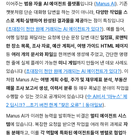
이어주는
범용 자율 AI 에이전트 플랫폼
입니다 (
Manus AI
). 기존
챗봇처럼 단순 대화형 답변을 하는 것이 아니라,
다양한 작업을 스
스로 계획·실행하여 완성된 결과물을 제공
하는 점이 특징입니다
(
초대장이 천만 원에 거래되는 AI 에이전트가 있다?
). 예를 들어,
여행 일정을 짜달라는 요청에 단순 문장 답변 대신
일정표, 로맨틱
한 장소 목록, 조사 자료, 예산 계획서, 여행 가이드 HTML 페이지
등
여러 개의 문서와 파일
을 한꺼번에 생성해 주었고, 간단한 명령
한 줄에 실제 플레이 가능한
미니 게임
까지 만들어 낸 데모 사례도
있습니다 (
초대장이 천만 원에 거래되는 AI 에이전트가 있다?
). 이
처럼 Manus AI는
여행 계획 수립, 주가 및 재무제표 분석, 부동산
매물 조사 보고서 생성, 이력서 분류
등 매우 폭넓은 분야의 작업을
수행할 수 있는 것으로 공개되어 있습니다 (
中 AI비서 ‘마누스’ 제
2 딥시크? …초기 버전 한계 “잦은 오류”｜동아일보
).
Manus AI가 이러한 능력을 발휘하는 비결은
멀티 에이전트 시스
템
에 있습니다. 복잡한 요청을 받으면 작업을 여러 하위 과제로
자
동 분해
하고, 이를
각 역할에 특화된 에이전트들이 병렬로 협업
하