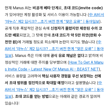
현재 Manus AI는
비공개 베타 단계
로,
초대 코드(invite code)
가 있어야만 계정 활성화 및 서비스 이용이 가능합니다 (
中 AI비서
‘마누스’ 제2 딥시크? …초기 버전 한계 “잦은 오류”｜동아일보
).
공개 직후 폭발적인 관심 속에
신청자가 몰렸지만 제한된 수의 코
드만 배포
되었고, 그 탓에 한때
초대 코드가 약 5만 위안(한화 수
천만 원)
에 거래될 정도로 희소해져 논란이 되기도 했습니다 (
中
AI비서 ‘마누스’ 제2 딥시크? …초기 버전 한계 “잦은 오류”｜동아
일보
). Manus 측은 이에 대해
공식 유료 채널은 없다
고 밝히며 비
정상적인 거래에 대한 주의를 당부했으며 (
How To Get A Manu
s Invite Code – Latest New Of Manus AI - BEAST NET
),
서비스 용량을 고려하여
핵심 사용자 경험을 우선 보장하는 선에
서 초대 범위를 점진적으로 확대할 예정
이라고 설명했습니다 (
中
AI비서 ‘마누스’ 제2 딥시크? …초기 버전 한계 “잦은 오류”｜동아
일보
).
초대 코드를 얻는 방법
으로는 아래와 같은 경로가 알려져
있습니다: