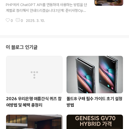
비 ~8%↓ (First M3 Ultra benchmarks significantl
PHP에서 ChatGPT API를 연동하여 사용하는 방법을 단
y outpace the M2 Ultra)싱글 코어: M4 Max 대비 ↓
계별로 정리해서 안내드리겠습니다.1단계: 준비사항Open
(구형..
AI API Key 발급👉 OpenAI API 키 발급받기PHP에서
0
0
2025. 3. 10.
cURL 확장이 활성화되어 있어야 합니다.보통 기본적으로
활성화되어 있습니다.2단계: 간단한 PHP 코드 작성아래
예시 코드는 ChatGPT API와 간단히 연동하는 방법을 보
여줍니다.예시 파일: chatgpt.php 'gpt-3.5-turbo', 'm
essages' => [ ['role' => 'system', 'content' => '당신
이 블로그 인기글
은 데이터를 분석하고 요약하는 전문가입니다.'], ['role'
=> 'user', 'content' => $prompt] ], 'temper..
2026 우리은행 여름간식 퀴즈 참
폴드8 구매 필수 가이드 초기 설정
여방법 및 혜택 총정리
방법