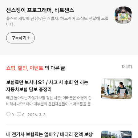
센스쟁이 프로그래머, 비트센스
풀스택 개발에 관심많은 개발자. 하드웨어 소식도 전달해 드립
니다.
구독하기
더보기
쇼핑, 할인, 이벤트
의 다른 글
보험료만 보시나요? / 사고 시 후회 안 하는
자동차보험 담보 총정리
글 내용
매년 돌아오는 자동차보험 갱신 시즌, 여러분은 어떻게 준
비하시나요? 아마 대부분의 운전자분들이 스마트폰을 들
고 '자동차보험 비교 조회'를 가장 먼저 검색하실 겁니다.
0
0
2026. 3. 3.
저 역시 예전에는 보험료가 단 1원이라도 싼 곳을 찾기 위
해 대여섯 군데 사이트를 돌아다니며 견적을 내느라 진을
다 빼곤 했어요. 하지만 2026년 지금, 단순히 '싼 보험'이
내 전기차 보험료는 얼마? / 배터리 전액 보상
정답이 아니라는 걸 뼈저리게 느끼는 분들이 많아졌습니