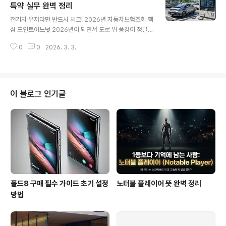
다. 사고는 예고 없이 찾아오고, 그때 나를 지켜주는 건 저
특약 실무 완벽 정리
글 내용
렴한 보험료가 아니라 내가 설정한 '담보'의 깊이이기 때문
전기차 유저라면 반드시 체크! 2026년 자동차보험조회 핵
이죠. 보통 조회 화면을 띄워놓고 '대인배상', '대물배상',
심 포인트어느덧 2026년이 되면서 도로 위 풍경이 정말
'자기신체사고' 같은 단어들을 마주하면 머리가 지끈거립
많이 변했습니다. 이제는 내연기관차보다 전기차를 마주치
니다. 용어는 어렵고, 금액 설정은 얼마가 적당한지 감이 오
0
0
2026. 3. 3.
는 게 더 자연스러운 일상이 되었죠. 특히 올해는 꿈의 기술
질 않죠. 그러다 보니 ..
이라 불리던 전고체 배터리가 탑재된 모델들이 본격적으로
도로를 누비기 시작하면서 전기차 시장은 또 한 번의 변곡
점을 맞이하고 있습니다. 하지만 기술이 발전하는 만큼 우
리가 신경 써야 할 리스크의 단위도 커졌다는 사실, 알고 계
이 블로그 인기글
셨나요? 전기차를 운행하면서 가장 큰 걱정거리는 역시 '배
터리'입니다. 가벼운 접촉사고라도 하부 배터리 팩에 충격
이 가해지면, 단순 수리가 아닌 '전체 교체' 판정을 받는 경
우가 허다하기 때문이죠. 문제는 여기서 발생합니다. 신차
가격의 절반에 육박하는 배터리..
폴드8 구매 필수 가이드 초기 설정
노터블 플레이어 뜻 완벽 정리
방법