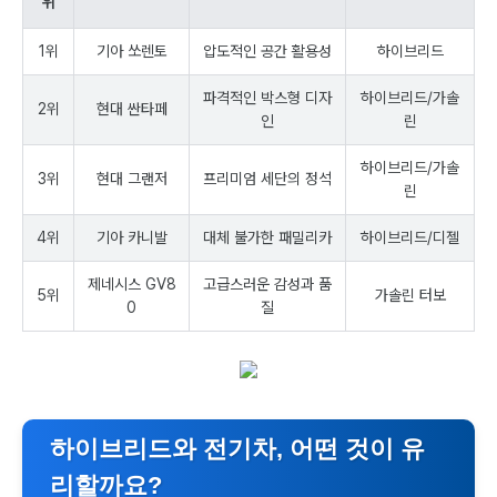
위
1위
기아 쏘렌토
압도적인 공간 활용성
하이브리드
파격적인 박스형 디자
하이브리드/가솔
2위
현대 싼타페
인
린
하이브리드/가솔
3위
현대 그랜저
프리미엄 세단의 정석
린
4위
기아 카니발
대체 불가한 패밀리카
하이브리드/디젤
제네시스 GV8
고급스러운 감성과 품
5위
가솔린 터보
0
질
하이브리드와 전기차, 어떤 것이 유
리할까요?