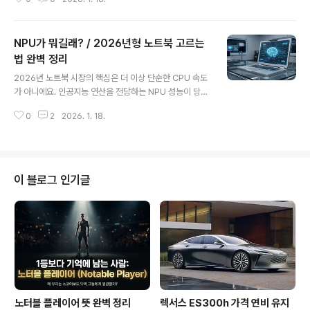
줄이는 '디지털 미니멀리즘'을 실천하는 구체적인 5가지
설정법을 소개합니다. 1. 알림의 미니멀리즘: '집중 모드'와
'모드 및 루틴' 활용하기 우리는 끊임없이 쏟아지는 알림의
NPU가 뭐길래? / 2026년형 노트북 고르는
홍수 속에 살고 있어요. 디지털 미니멀리즘의 첫걸음은 나
에게 꼭 필요한 알림만 남기는 것이에요. 아이폰의 '집중 모
법 완벽 정리
글 내용
드'나 갤럭시의 '모드 및 루틴' 기능을 사용하면 특정 시간
2026년 노트북 시장의 핵심은 더 이상 단순한 CPU 속도
대나 장소에서 업무에 필요한 앱 외의 모든 알림을 차단할
가 아니에요. 인공지능 연산을 전담하는 NPU 성능이 당신
수 있답니다. 단순히 '방해 금지'를 켜는 것보다 훨씬 세밀
의 작업 효율을 결정짓는 시대가 왔거든요. NPU가 무엇인
한 설정이 가능해요. 예를 들어, 업무 시간 중에는 메..
0
2
2026. 1. 18.
지, 왜 중요한지 모른 채 구매하면 금방 구형이 될 수 있는
이유를 상세히 짚어드릴게요. 왜 2026년에는 NPU가 노
트북의 심장일까? 과거에는 노트북을 고를 때 CPU와 RA
M 사양만 확인하면 충분했어요. 하지만 2026년 현재, 우
리가 사용하는 대부분의 소프트웨어는 AI 기능을 기본적으
이 블로그 인기글
로 내장하고 있죠. 화상 회의 중 배경 흐림 처리부터 복잡한
코딩 보조, 이미지 생성까지 모두 AI가 관여해요. 이때 이
무거운 연산을 CPU나 GPU가 도맡으면 배터리는 광속으
로 닳고 팬 소음은 커지게 됩니다. NPU(Neu..
노터블 플레이어 뜻 완벽 정리
렉서스 ES300h 가격 연비 유지