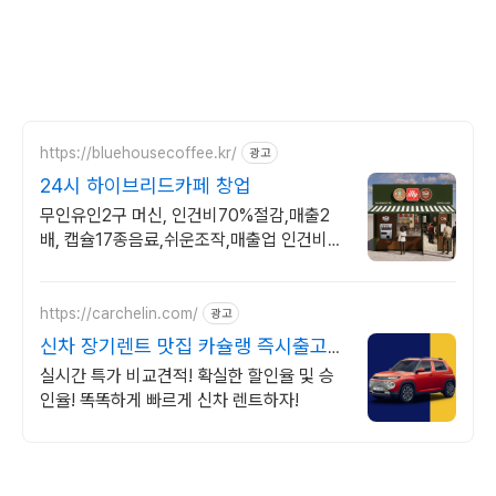
https://bluehousecoffee.kr/
광고
24시 하이브리드카페 창업
무인유인2구 머신, 인건비70%절감,매출2
배, 캡슐17종음료,쉬운조작,매출업 인건비
70%절감 캡슐머신, 매출2배 UP!
https://carchelin.com/
광고
신차 장기렌트 맛집 카슐랭 즉시출고
특가 프로모션GO!
실시간 특가 비교견적! 확실한 할인율 및 승
인율! 똑똑하게 빠르게 신차 렌트하자!