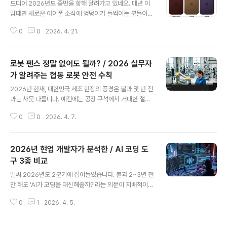
원이라도 아낄 수 있는지 실질적인 전략을 세우실 수 있을 겁니다.1. 2026 개편
드디어 2026년도 중반을 향해 달려가고 있네요. 매년 이
의 핵심, '누진제 구간'의 변화와 취지이번 전기요금 개편의 가장 큰 특징은 기
맘때면 새로운 아이폰 소식에 엉덩이가 들썩이는 분들이
존..
많으실 텐데요. 올해는 애플의 전략이 예년과는 완전히 달
0
0
2026. 4. 21.
라질 것으로 보여 준비할 게 참 많습니다.특히 이번에는 라
인업별 출시 시기가 쪼개진다는 구체적인 정황이 나오고
있어, 무턱대고 가을만 기다리다가는 계획이 꼬일 수 있습
로봇 펜스 정말 없어도 될까? / 2026 실무자
니다. 지금부터 2026년 하반기 출시가 확실시되는 모델과
내년으로 밀린 모델, 그리고 확 바뀐 스펙까지 총정리해 드
가 알려주는 협동 로봇 안전 수칙
글 내용
릴게요.1. 아이폰 18 시리즈 출시 일정: 가을과 봄의 분리2
2026년 현재, 대한민국 제조 현장의 풍경은 불과 몇 년 전
026년 애플의 가장 큰 변화는 바로 '출시 이원화'입니다.
과는 사뭇 다릅니다. 예전에는 공장 구석에서 거대한 철창
기존에는 9월에 전 모델을 다 풀었지만, 올해는 고가 라인
에 갇혀 묵묵히 자기 일만 하던 산업용 로봇들이 주를 이뤘
업과 일반 라인업의 출시 달력 자체가 다릅니다.2026년 9
0
0
2026. 4. 7.
다면, 이제는 작업자 바로 옆에서 함께 호흡하는 '협동 로봇
월 출시 예정: 아이폰 ..
(Cobot)'이 대세로 자리 잡았죠. 특히 구인난이 심화된 중
소기업들에게 협동 로봇은 선택이 아닌 생존을 위한 필수
2026년 현업 개발자가 분석한 / AI 코딩 도
전략이 되었습니다. 하지만 현장의 열기만큼이나 우려의
목소리도 높습니다. "정말 펜스 없이 써도 안전한가요?",
구 3종 비교
글 내용
"법적으로 문제가 생기면 어떡하죠?" 같은 질문들이 대표
벌써 2026년도 2분기에 접어들었습니다. 불과 2~3년 전
적입니다.사실 로봇을 들여놓는 것보다 더 중요한 것은 '어
만 해도 'AI가 코딩을 대신해줄까?'라는 의문이 지배적이었
떻게 안전하게 운영하느냐'입니다. 단순히 기계를 구매한
다면, 지금 현업에서 그런 질문을 던지는 건 의미가 없어져
다고 끝나는 게 아니라, ISO 10218-2와 같은 국제 표준
0
1
2026. 4. 5.
버렸죠. 이제는 '어떤 AI 도구를 써야 내 퇴근 시간을 앞당
인증부터 시작해 실..
길 수 있을까?'가 훨씬 더 중요한 본질이 되었습니다. 주니
어 개발자부터 시니어 아키텍트까지, 이제 IDE(통합 개발