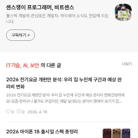
센스쟁이 프로그래머, 비트센스
풀스택 개발에 관심많은 개발자. 하드웨어 소식도 전달해 드립
니다.
구독하기
더보기
IT기술, AI, 보안
의 다른 글
2026 전기요금 개편안 분석: 우리 집 누진제 구간과 예상 관
리비 변화
글 내용
2026 전기요금 개편안 분석: 우리 집 누진제 구간과 예상 관리비 변화안녕하세
요! 요즘 장바구니 물가도 무섭지만, 매달 날아오는 관리비 명세서 보기가 겁난
다는 분들이 정말 많습니다. 특히 2026년 들어 전기요금 체계가 대대적으로 개
0
0
2026. 4. 19.
편되면서 "도대체 얼마나 오르는 거야?" 혹은 "우리 집은 혜택을 보는 건가?" 궁
금해하시는 분들을 위해 핵심만 콕콕 집어 정리해 드리려고 합니다.단순히 '올
랐다'는 뉴스만 보고 불안해하지 마세요. 오늘 이 글을 끝까지 읽으시면 우리 집
2026 아이폰 18 출시일 스펙 총정리
전기세가 어떻게 계산되는지, 그리고 개편된 제도 안에서 어떻게 해야 단돈 만
글 내용