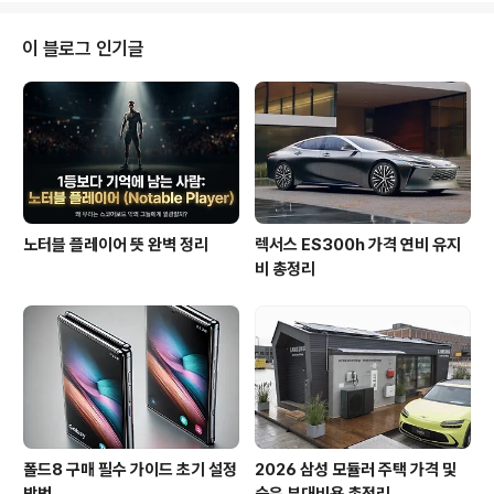
환경)에 AI가 내장되어 있지 않으면 코딩 자체가 낯설게 느
껴질 정도로 우리 업무 깊숙이 파고들었으니까요.하지만
이 블로그 인기글
선택지가 너무 많아진 게 문제입니다. 며칠 전 팀 커피 타임
에서도 주제는 단연 'Cursor(커서)가 진짜 끝판왕인
가?'였어요. 누군가는 익숙한 GitHub Copilot(코파일럿)
이 최고라고 하고, 또 다른 동료는 브라우저만 있으면 끝나
는 R..
노터블 플레이어 뜻 완벽 정리
렉서스 ES300h 가격 연비 유지
비 총정리
폴드8 구매 필수 가이드 초기 설정
2026 삼성 모듈러 주택 가격 및
방법
숨은 부대비용 총정리