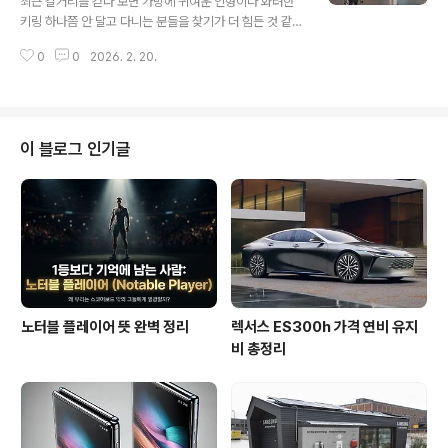
최근 길거리를 걷다 보면 가방에 귀여운 인형이나 화려한
쟁 중 하나가 바로 "로봇이 과연 어디까지 섬세해질 수 있
키링 하나쯤 안 달고 다니는 분들을 찾기가 더 힘든 것 같아
는가?"입니다. 단순히 무거운 짐을 옮기는 건 이제 일도 아
요. 2026년 현재, 키링은 단순한 액세서리를 넘어 하나의
니죠. 하지만 빳빳한 소재의 봄버자켓 지퍼를 맞물려 올리
0
0
2026. 2. 20.
자기표현 수단으로 완전히 자리 잡았죠. 하지만 이 예쁜 키
거나, 얇은 실크 셔츠의 단추를..
링들이 단순히 '장식'에만 머물러야 할까요? 소중한 가방을
잃어버렸을 때, 혹은 카페에 가방을 두고 나왔을 때 이 귀여
운 키링이 나에게 말을 걸어준다면 어떨까요? 오늘은 제가
직접 경험하고 구축해본, 가방 키링에 초소형 NFC 칩을 이
이 블로그 인기글
식해 만드는 스마트 분실 방지 시스템에 대해 깊이 있게 다
뤄보려고 해요.사실 저도 얼마 전까지만 해도 고가의 디자
이너 백에 달린 키링이 그저 '예쁨' 담당인 줄로만 알았습니
다. 그런데 해외여행을 준비하면서 소매치기나 분실 걱정
이 앞서더라고요. 에..
노터블 플레이어 뜻 완벽 정리
렉서스 ES300h 가격 연비 유지
비 총정리