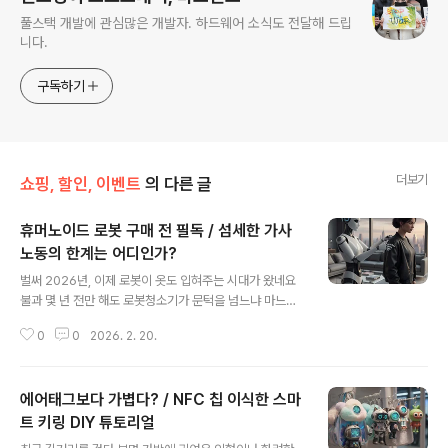
풀스택 개발에 관심많은 개발자. 하드웨어 소식도 전달해 드립
니다.
구독하기
더보기
쇼핑, 할인, 이벤트
의 다른 글
휴머노이드 로봇 구매 전 필독 / 섬세한 가사
노동의 한계는 어디인가?
글 내용
벌써 2026년, 이제 로봇이 옷도 입혀주는 시대가 왔네요
불과 몇 년 전만 해도 로봇청소기가 문턱을 넘느냐 마느냐
로 고민하던 때가 엊그제 같은데, 2026년 현재 우리 거실
0
0
2026. 2. 20.
의 풍경은 참 많이 달라졌습니다. 이제는 단순히 바닥을 닦
는 수준을 넘어, 사람의 형태를 닮은 '휴머노이드'가 가전제
품의 중심이 되었으니까요. 퇴근하고 집에 돌아왔을 때, 로
에어태그보다 가볍다? / NFC 칩 이식한 스마
봇이 미리 거실 온도를 맞춰두고 제가 벗어놓은 봄버자켓
을 받아서 옷걸이에 걸어주는 모습, 상상만 했던 일이 이제
트 키링 DIY 튜토리얼
글 내용
는 현실이 되었습니다.최근 커뮤니티에서 가장 뜨거운 논