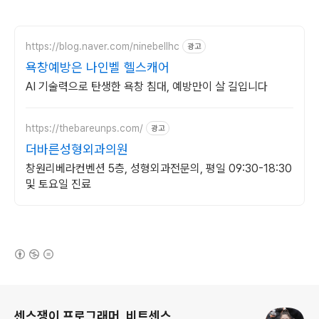
https://blog.naver.com/ninebellhc
광고
욕창예방은 나인벨 헬스캐어
AI 기술력으로 탄생한 욕창 침대, 예방만이 살 길입니다
https://thebareunps.com/
광고
더바른성형외과의원
창원리베라컨벤션 5층, 성형외과전문의, 평일 09:30-18:30
및 토요일 진료
(새창열림)
로그 정보
센스쟁이 프로그래머, 비트센스