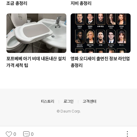
조금 총정리
지비 총정리
포프베베 아기 비데 내돈내산 설치
영화 오디세이 출연진 정보 라인업
가격 세척 팁
총정리
의안내
티스토리
로그인
고객센터
© Daum Corp.
0
0