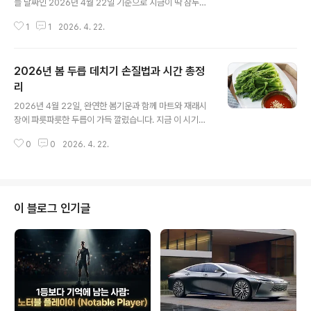
늘 날짜인 2026년 4월 22일 기준으로 지금이 딱 참두릅
로 주방으로 가서 앞치마를 매고 시작해 보겠습니다.1. 재료
과 땅두릅이 가장 맛있는 시기인데요.두릅은 특유의 쌉싸
준비 및 구매 정보우선 가장 중요한 미역과 소고기를 사러
1
1
2026. 4. 22.
름한 맛과 향이 일품이지만, 제대로 데치지 않으면 식감이
가야 합니다. 경기도 군포..
질겨지거나 독성이 남아 배탈을 유발할 수 있습니다. 오늘
은 요리 초보자도 실패 없이 아삭한 식감을 살릴 수 있는 두
2026년 봄 두릅 데치기 손질법과 시간 총정
릅 데치기 황금 레시피와 손질법을 아주 구체적으로 정리
해 드릴게요.지금 바로 주방에서 따라 할 수 있는 실전 가이
리
글 내용
드입니다.1. 두릅 손질의 정석: 밑동과 가시 제거하기두릅을
2026년 4월 22일, 완연한 봄기운과 함께 마트와 재래시
데치기 전 가장 먼저 해야 할 일은 밑동을 감싸고 있는 나무
장에 파릇파릇한 두릅이 가득 깔렸습니다. 지금 이 시기를
껍질 같은 부분을 칼로 도려내는 것입니다. 이 부분을 제거
놓치면 1년을 기다려야 하는 귀한 식재료인 만큼, 가장 맛
해야 데쳤을 때 질기지 않고 부드럽게 씹힙니다.특히 참두
0
0
2026. 4. 22.
있고 안전하게 즐기는 법이 중요하죠. 두릅은 독성이 살짝
릅은 줄기에 잔가시가 많아 ..
있어서 반드시 데쳐 먹어야 하는데, 자칫하면 질겨지거나
향이 다 날아가 버리기 십상입니다.오늘은 제가 직접 수리
산 인근 전통시장에서 공수해 온 두릅을 바탕으로, 실패 없
는 '두릅 데치기' 황금 공식과 손질법을 정리해 드릴게요.
이 블로그 인기글
이 글 하나면 요리 초보자도 5분 안에 식당 비주얼의 두릅
숙회를 완성할 수 있습니다.1. 실패 없는 두릅 손질 및 세척
루틴두릅 데치기의 절반은 손질입니다. 우선 두릅 밑동을
감싸고 있는 나무껍질 같은 '떡잎'을 손으로 똑 떼어내 주세
요. 떡잎을 제거하..