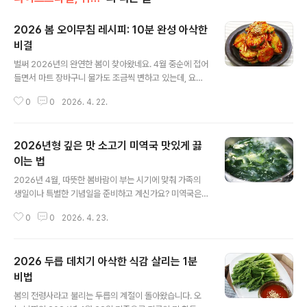
2026 봄 오이무침 레시피: 10분 완성 아삭한
비결
글 내용
벌써 2026년의 완연한 봄이 찾아왔네요. 4월 중순에 접어
들면서 마트 장바구니 물가도 조금씩 변하고 있는데, 요즘
가장 가성비 좋고 입맛 돋우기 좋은 식재료는 단연 오이입
0
0
2026. 4. 22.
니다.오늘 제가 소개해 드릴 내용은 뻔한 레시피가 아닙니
다. 2026년 현재 고물가 시대에 맞춰 가장 저렴하게 식재
료를 수급하는 방법부터, 10분 만에 완성해서 일주일 내내
2026년형 깊은 맛 소고기 미역국 맛있게 끓
아삭함이 유지되는 특급 비법까지 아주 구체적으로 정리해
드릴게요.지금 바로 시장 바구니 챙겨서 따라오시면 됩니
이는 법
글 내용
다.1. 2026년 4월 기준 오이 장보기 및 재료 준비현재 서
2026년 4월, 따뜻한 봄바람이 부는 시기에 맞춰 가족의
울 가락시장 기준 오이(백오이) 10개 묶음 가격은 8,500
생일이나 특별한 기념일을 준비하고 계신가요? 미역국은
원에서 9,200원 사이를 유지하고 있습니다. 가장 신선하
우리 식탁에서 가장 친숙한 음식이지만, 막상 깊은 맛을 내
고 저렴하게 구매하시려면 서초구 양재동에 위치한 **'농
0
0
2026. 4. 23.
려면 의외로 까다로운 메뉴이기도 합니다. 오늘 제가 알려
협 하나로마트 양재점'..
드리는 레시피는 대중교통으로 쉽게 갈 수 있는 마트에서
재료를 준비하는 법부터, 실패 없는 조리 순서까지 아주 구
2026 두릅 데치기 아삭한 식감 살리는 1분
체적으로 담았습니다.특히 2026년 현재 물가와 트렌드를
반영하여, 가장 신선하고 가성비 좋은 재료 선택법을 함께
비법
글 내용
정리해 드릴게요. 요리 초보자도 30분이면 전문점 수준의
봄의 전령사라고 불리는 두릅의 계절이 돌아왔습니다. 오
진한 국물 맛을 낼 수 있으니 그대로만 따라오세요. 지금 바