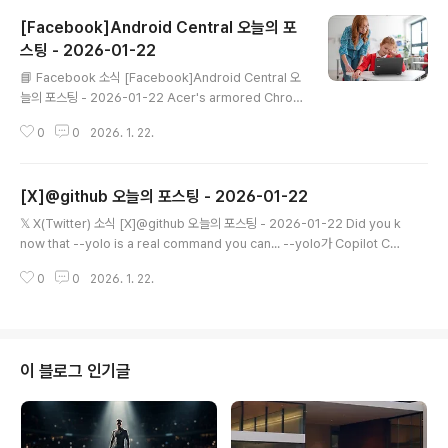
[Facebook]Android Central 오늘의 포
스팅 - 2026-01-22
글 내용
📘 Facebook 소식 [Facebook]Android Central 오
늘의 포스팅 - 2026-01-22 Acer's armored Chrom
ebooks for students can take a splash and kee
0
0
2026. 1. 22.
p on running Acer의 학생용 강화 Chromebook은 뛰
어난 성능을 발휘하며 계속 작동할 수 있습니다. 📌 Andr
oid Central | 원문 보기 → #Facebook #뉴스 #트렌
[X]@github 오늘의 포스팅 - 2026-01-22
드 Android Central | 2026-01-22
글 내용
𝕏 X(Twitter) 소식 [X]@github 오늘의 포스팅 - 2026-01-22 Did you k
now that --yolo is a real command you can... --yolo가 Copilot CLI
에서 사용할 수 있는 실제 명령이라는 것을 알고 계셨습니까? @shanselman
0
0
2026. 1. 22.
원문 보기 → It's a double feature this Open Source Friday! 8... 이번
오픈 소스 금요일에는 두 가지 기능이 있습니다! 오전 8시(태평양 표준시): @st
eipete 데모 @clawdbot, WhatsApp, Discord 및 iMessage에 있는 오
픈 소스 AI 도우미입니다.오후 1..
이 블로그 인기글