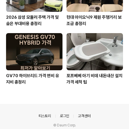
2026 삼성 모듈러 주택 가격 및
현대 아이오닉9 제원 주행거리 보
숨은 부대비용 총정리
조금 총정리
GV70 하이브리드 가격 연비 유
포프베베 아기 비데 내돈내산 설치
지비 총정리
가격 세척 팁
의안내
티스토리
로그인
고객센터
© Daum Corp.