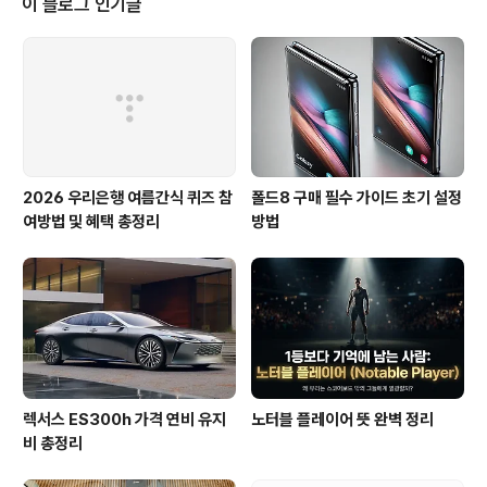
이 블로그 인기글
제는 전기가 없는 깊은 산속이나 탁 트인 바닷가에서도 에
어프라이어로 통삼겹살을 굽고, 빔프로젝터로 영화를 보
며, 아침에는 갓 내린 에스프레소를 즐길 수 있습니다. '노
지 캠핑은 불편하다'는 공식이 깨진 셈이죠. 하지만 막상 V
2L을 사용하려고 하..
2026 우리은행 여름간식 퀴즈 참
폴드8 구매 필수 가이드 초기 설정
여방법 및 혜택 총정리
방법
렉서스 ES300h 가격 연비 유지
노터블 플레이어 뜻 완벽 정리
비 총정리