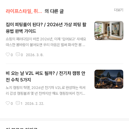
더보기
라이프스타일, 취미생활
의 다른 글
집이 피팅룸이 된다? / 2026년 가상 피팅 활
용법 완벽 가이드
글 내용
쇼핑의 패러다임이 바뀐 2026년, 이제 '입어보고' 사세요
따스한 봄바람이 불어오면 우리 마음은 벌써 화사한 봄 신
상으로 가득 차기 마련이죠. 하지만 온라인 쇼핑을 즐기는
0
0
2026. 3. 8.
분들이라면 누구나 한 번쯤 겪어봤을 고민이 있습니다. "모
델 핏은 예쁜데, 내가 입으면 어떨까?", "이 색상이 내 피부
톤에 맞을까?" 하는 걱정들 말이에요. 반품 택배를 싸는 번
비 오는 날 V2L 써도 될까? / 전기차 캠핑 안
거로움은 덤이고요. 하지만 2026년 현재, 이런 고민은 이
제 구시대의 유물이 되어가고 있습니다. 바로 'AI 스마트 미
전 수칙 5가지
글 내용
러' 기술이 우리 거실 안으로 깊숙이 들어왔기 때문이죠.올
노지 캠핑의 혁명, 2026년 전기차 V2L로 완성하는 럭셔
해 봄 시즌은 특히나 기술과 패션의 결합이 정점에 달한 해
리 감성 캠핑불과 몇 년 전까지만 해도 캠핑장에서 전기를
라고 해도 과언이 아닙니다. 주요 여성 쇼핑몰들이 앞다투
마음껏 쓴다는 건 상상하기 힘든 일이었죠. 무거운 파워뱅
어 AI 스마트 미러 연동 서비스를 강화하면서, 단순히 화면
0
1
2026. 2. 22.
크를 낑낑대며 옮기거나, 전기가 들어오는 오토캠핑장 예
속 옷을 ..
약 전쟁에서 승리해야만 겨우 전기장판 하나 틀 수 있었으
니까요. 하지만 2026년 현재, 우리 곁의 전기차는 단순한
이동 수단을 넘어 걸어 다니는 거대한 보조 배터리가 되었
습니다. 바로 V2L(Vehicle to Load) 기술 덕분입니다.이