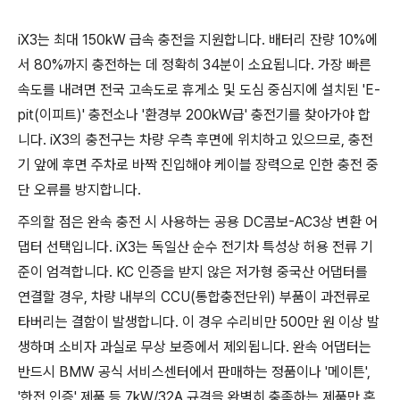
iX3는 최대 150kW 급속 충전을 지원합니다. 배터리 잔량 10%에
서 80%까지 충전하는 데 정확히 34분이 소요됩니다. 가장 빠른
속도를 내려면 전국 고속도로 휴게소 및 도심 중심지에 설치된 'E-
pit(이피트)' 충전소나 '환경부 200kW급' 충전기를 찾아가야 합
니다. iX3의 충전구는 차량 우측 후면에 위치하고 있으므로, 충전
기 앞에 후면 주차로 바짝 진입해야 케이블 장력으로 인한 충전 중
단 오류를 방지합니다.
주의할 점은 완속 충전 시 사용하는 공용 DC콤보-AC3상 변환 어
댑터 선택입니다. iX3는 독일산 순수 전기차 특성상 허용 전류 기
준이 엄격합니다. KC 인증을 받지 않은 저가형 중국산 어댑터를
연결할 경우, 차량 내부의 CCU(통합충전단위) 부품이 과전류로
타버리는 결함이 발생합니다. 이 경우 수리비만 500만 원 이상 발
생하며 소비자 과실로 무상 보증에서 제외됩니다. 완속 어댑터는
반드시 BMW 공식 서비스센터에서 판매하는 정품이나 '메이튼',
'한전 인증' 제품 등 7kW/32A 규격을 완벽히 충족하는 제품만 혼