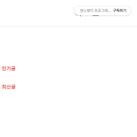
센스쟁이 프로그래머, 비트센스
구독하기
검
메
색
뉴
추
가
인기글
정
보
최신글