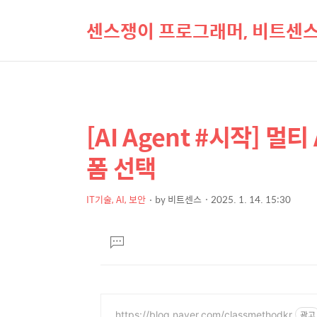
센스쟁이 프로그래머, 비트센
[AI Agent #시작] 멀
상
본
문
세
폼 선택
제
컨
목
텐
IT기술, AI, 보안
by
비트센스
2025. 1. 14. 15:30
본
츠
문
댓
글
달
기
https://blog.naver.com/classmethodkr
광고