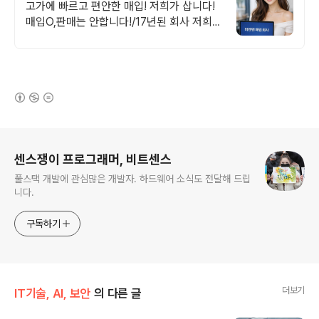
삽니다! 매입O판매X
고가에 빠르고 편안한 매입! 저희가 삽니다!
매입O,판매는 안합니다!/17년된 회사 저희가
고객님의 노트북/맥북/태블릿PC(2015년식
이후)를 삽니다!매입해요/판매X
(새창열림)
로그 정보
센스쟁이 프로그래머, 비트센스
풀스택 개발에 관심많은 개발자. 하드웨어 소식도 전달해 드립
니다.
구독하기
더보기
IT기술, AI, 보안
의 다른 글