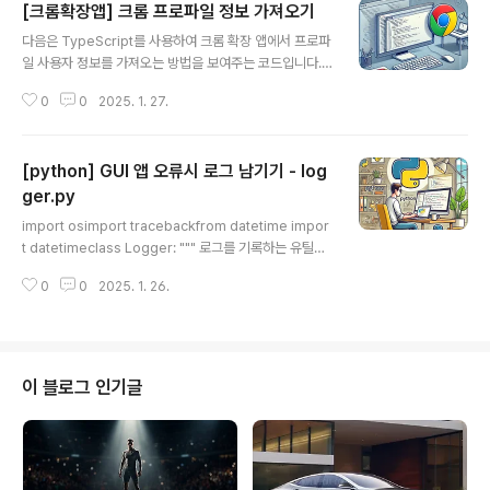
[크롬확장앱] 크롬 프로파일 정보 가져오기
글 내용
다음은 TypeScript를 사용하여 크롬 확장 앱에서 프로파
일 사용자 정보를 가져오는 방법을 보여주는 코드입니다.
필요한 파일과 코드를 정리했습니다. 1. manifest.json
0
0
2025. 1. 27.
(권한 설정이 이미 완료되었다고 가정)manifest.json 파
일은 따로 제공하지 않습니다. 확장 앱의 권한 설정에서 "i
dentity"가 포함되어 있어야 합니다. 2. background.t
[python] GUI 앱 오류시 로그 남기기 - log
s// background.tsfunction getUserProfile(): void
{ chrome.identity.getProfileUserInfo((userInfo)
ger.py
글 내용
=> { console.log('User ID:', userInfo.id); console.l
import osimport tracebackfrom datetime impor
og('User Email:', userInfo.email..
t datetimeclass Logger: """ 로그를 기록하는 유틸리
티 클래스 사용방법: 1. 일반 로그 기록 Logger.log("로그
0
0
2025. 1. 26.
메시지") 예) Logger.log("사용자가 로그인했습니다") 2.
예외 발생 시 로그 기록 try: # 코드... except Exceptio
n as e: Logger.log("에러 메시지", error=e) 예) Log
ger.log("데이터 처리 중 오류 발생", error=e) 로그 파일
위치: ./logs/application_YYY..
이 블로그 인기글