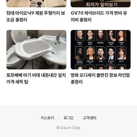
현대 아이오닉9 제원 주행거리 보
GV70 하이브리드 가격 연비 유
조금 총정리
지비 총정리
포프베베 아기 비데 내돈내산 설치
영화 오디세이 출연진 정보 라인업
가격 세척 팁
총정리
의안내
티스토리
로그인
고객센터
© Daum Corp.