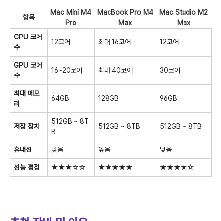
Mac Mini M4
MacBook Pro M4
Mac Studio M2
항목
Pro
Max
Max
CPU 코어
12코어
최대 16코어
12코어
수
GPU 코어
16~20코어
최대 40코어
30코어
수
최대 메모
64GB
128GB
96GB
리
512GB ~ 8T
저장 장치
512GB ~ 8TB
512GB ~ 8TB
B
휴대성
낮음
높음
낮음
성능 평점
★★★☆☆
★★★★★
★★★★☆