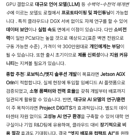
GPU 결합으로
대규모 언어 모델(LLM)
등
수백억~수천억 매개변
수
에 이르는 모델도 로컬에서
프로토타이핑 및 파인튜닝
이 가능합
니다 . 특히 클라우드나 DGX 서버 없이도 자체 연구를 할 수 있어
데이터 보안
이나
실험 속도
면에서 이점이 있습니다. 다만
소비전
력
이 일반 PC보다는 높을 것으로 예상되고(표준 벽면 전원으로
구동 가능한 수준) , 가격이 약 300만원대로
개인에게는 부담
이
될 수 있습니다. 또한 출시 초기이므로
제품 신뢰성
이나
지원 커뮤
니티
는 지켜볼 필요가 있습니다.
종합 추천:
로보틱스/엣지 솔루션 개발
이 목표라면
Jetson AGX
Orin
이 적합합니다. 실제 현장에 투입할 임베디드 AI 플랫폼으로
검증되었고,
소형 폼팩터와 전력 효율
을 갖춰 개발부터 배포까지
일관되게 활용할 수 있습니다. 반면,
대규모 AI 모델의 연구/훈련
이 주 목적이라면
Project DIGITS
가 효과적입니다. 별도의 데이
터센터 자원 없이도
고성능 AI 연구 환경
을 구축할 수 있어 대학 연
구실이나 기업 R&D팀에 유용하며, 클라우드 대비
장기적으로 비
용 절감
효과도 기대됩니다. 결국
“엣지 배포용 컴팩트 AI”
를 원하