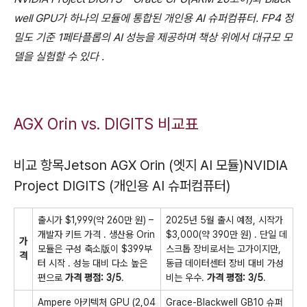
well GPU가 하나의 모듈에 통합된 개인용 AI 슈퍼컴퓨터. FP4 정
밀도 기준 1페타플롭의 AI 성능을 제공하며 책상 위에서 대규모 모
델을 실험할 수 있다
.
AGX Orin vs. DIGITS 비교표
비교 항목Jetson AGX Orin
(엣지 AI 모듈)
NVIDIA
Project DIGITS
(개인용 AI 슈퍼컴퓨터)
출시가 $1,999(약 260만 원) –
2025년 5월 출시 예정, 시작가
개발자 키트 가격
. 생산용 Orin
$3,000(약 390만 원)
. 단일 데
가
모듈은 구성 축소版이 $399부
스크톱 장비로서는 고가이지만,
격
터 시작
. 성능 대비 다소 높은
동급 데이터센터 장비 대비 가성
편으로
가격 평점: 3/5
.
비는 우수.
가격 평점: 3/5
.
Ampere 아키텍처 GPU (2,04
Grace-Blackwell GB10 슈퍼