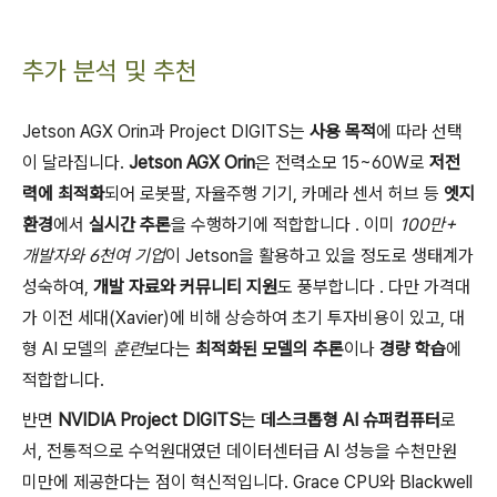
추가 분석 및 추천
Jetson AGX Orin과 Project DIGITS는
사용 목적
에 따라 선택
이 달라집니다.
Jetson AGX Orin
은 전력소모 15~60W로
저전
력에 최적화
되어 로봇팔, 자율주행 기기, 카메라 센서 허브 등
엣지
환경
에서
실시간 추론
을 수행하기에 적합합니다 . 이미
100만+
개발자와 6천여 기업
이 Jetson을 활용하고 있을 정도로 생태계가
성숙하여,
개발 자료와 커뮤니티 지원
도 풍부합니다 . 다만 가격대
가 이전 세대(Xavier)에 비해 상승하여 초기 투자비용이 있고, 대
형 AI 모델의
훈련
보다는
최적화된 모델의 추론
이나
경량 학습
에
적합합니다.
반면
NVIDIA Project DIGITS
는
데스크톱형 AI 슈퍼컴퓨터
로
서, 전통적으로 수억원대였던 데이터센터급 AI 성능을 수천만원
미만에 제공한다는 점이 혁신적입니다. Grace CPU와 Blackwell