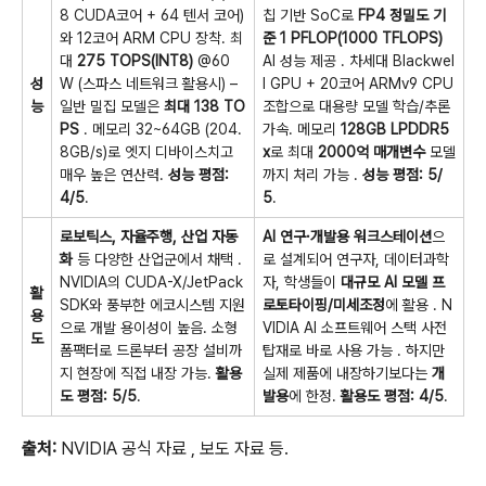
8 CUDA코어 + 64 텐서 코어)
칩 기반 SoC로
FP4 정밀도 기
와 12코어 ARM CPU 장착. 최
준 1 PFLOP(1000 TFLOPS)
대
275 TOPS(INT8)
@60
AI 성능 제공
. 차세대 Blackwel
성
W (스파스 네트워크 활용시) –
l GPU + 20코어 ARMv9 CPU
능
일반 밀집 모델은
최대 138 TO
조합으로 대용량 모델 학습/추론
PS
. 메모리 32~64GB (204.
가속. 메모리
128GB LPDDR5
8GB/s)로 엣지 디바이스치고
x
로 최대
2000억 매개변수
모델
매우 높은 연산력.
성능 평점:
까지 처리 가능
.
성능 평점: 5/
4/5
.
5
.
로보틱스, 자율주행, 산업 자동
AI 연구·개발용 워크스테이션
으
화
등 다양한 산업군에서 채택
.
로 설계되어 연구자, 데이터과학
NVIDIA의 CUDA-X/JetPack
자, 학생들이
대규모 AI 모델 프
활
SDK와 풍부한 에코시스템 지원
로토타이핑/미세조정
에 활용
. N
용
으로 개발 용이성이 높음. 소형
VIDIA AI 소프트웨어 스택 사전
도
폼팩터로 드론부터 공장 설비까
탑재로 바로 사용 가능
. 하지만
지 현장에 직접 내장 가능.
활용
실제 제품에 내장하기보다는
개
도 평점: 5/5
.
발용
에 한정.
활용도 평점: 4/5
.
출처:
NVIDIA 공식 자료 , 보도 자료 등.