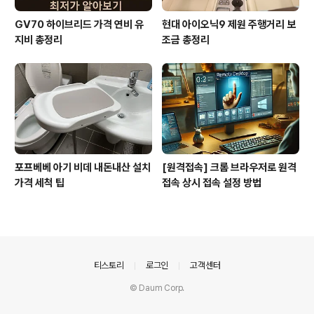
GV70 하이브리드 가격 연비 유
현대 아이오닉9 제원 주행거리 보
지비 총정리
조금 총정리
포프베베 아기 비데 내돈내산 설치
[원격접속] 크롬 브라우저로 원격
가격 세척 팁
접속 상시 접속 설정 방법
의안내
티스토리
로그인
고객센터
© Daum Corp.