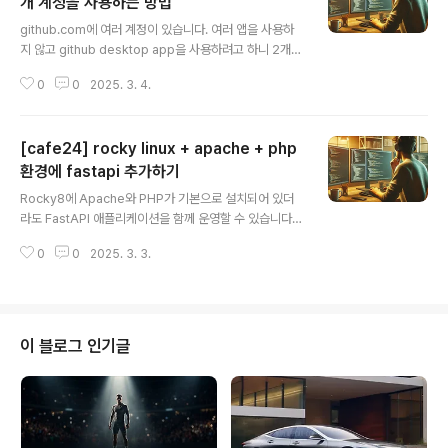
개 계정을 사용하는 방법
글 내용
github.com에 여러 계정이 있습니다. 여러 앱을 사용하
지 않고 github desktop app을 사용하려고 하니 2개
이상 ID를 공식적으로 허용하지 않습니다. 그래서 다른 방
0
0
2025. 3. 4.
법이 없을까... 괜한 생각에 자료를 찾아봤습니다.여러 Git
Hub 계정을 CLI에서 동시에 사용하기 위해, 각 계정별로
SSH 키를 생성하고 Git 설정을 분리하는 방법을 단계별로
[cafe24] rocky linux + apache + php
설명드리겠습니다. 1. 각 계정별 SSH 키 생성 1. 터미널에
서 각 계정용 SSH 키 생성예를 들어, 개인 계정과 업무 계
환경에 fastapi 추가하기
글 내용
정이 있다면 다음과 같이 명령어를 실행하세요.# 개인 계
Rocky8에 Apache와 PHP가 기본으로 설치되어 있더
정용 SSH 키 생성 (이메일: personal@example.co
라도 FastAPI 애플리케이션을 함께 운영할 수 있습니다.
m)ssh-keygen -t ed25519 -C "personal@exam
일반적인 방법은 FastAPI를 Uvicorn(또는 Gunicorn+
ple.com" -f ~/...
0
0
2025. 3. 3.
Uvicorn 워커)으로 실행하고, Apache를 리버스 프록시
로 설정하는 것입니다. 아래 단계별로 설명드립니다:Pyth
on 및 FastAPI 설치Python3, pip, venv가 설치되어 있
지 않다면 설치합니다.sudo dnf install python3 pyth
on3-pip python3-venvFastAPI와 Uvicorn을 위한
이 블로그 인기글
가상환경을 생성합니다.mkdir /opt/myfastapicd /op
t/myfastapipython3 -m venv venvsource venv/b
in/activatepip instal..