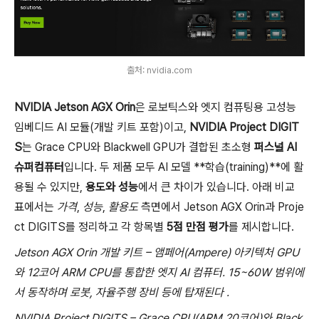
출처: nvidia.com
NVIDIA Jetson AGX Orin
은 로보틱스와 엣지 컴퓨팅용 고성능
임베디드 AI 모듈(개발 키트 포함)이고,
NVIDIA Project DIGIT
S
는 Grace CPU와 Blackwell GPU가 결합된 초소형
퍼스널 AI
슈퍼컴퓨터
입니다. 두 제품 모두 AI 모델 **학습(training)**에 활
용될 수 있지만,
용도와 성능
에서 큰 차이가 있습니다. 아래 비교
표에서는
가격
,
성능
,
활용도
측면에서 Jetson AGX Orin과 Proje
ct DIGITS를 정리하고 각 항목별
5점 만점 평가
를 제시합니다.
Jetson AGX Orin 개발 키트 – 앰페어(Ampere) 아키텍처 GPU
와 12코어 ARM CPU를 통합한 엣지 AI 컴퓨터. 15~60W 범위에
서 동작하며 로봇, 자율주행 장비 등에 탑재된다
.
NVIDIA Project DIGITS – Grace CPU(ARM 20코어)와 Black