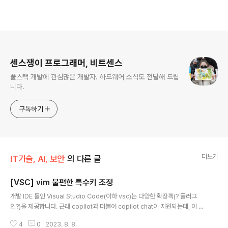
로그 정보
센스쟁이 프로그래머, 비트센스
풀스택 개발에 관심많은 개발자. 하드웨어 소식도 전달해 드립
니다.
구독하기
더보기
IT기술, AI, 보안
의 다른 글
[VSC] vim 불편한 특수키 조정
글 내용
개발 IDE 툴인 Visual Studio Code(이하 vsc)는 다양한 확장팩(? 플러그
인?)을 제공합니다. 근래 copilot과 더불어 copilot chat이 지원되는데, 이 툴
은 2023년 8월 8일 현재에도 vsc에서만 제공되고 있어서, 위상이 끝없이 올
4
0
2023. 8. 8.
라가는 거 같다. (막상 copilot chat을 사용하면서 chatgpt를 일정 기대한 나