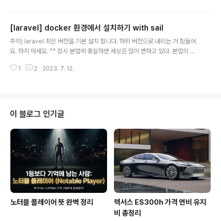
에게는 조금 아쉬운 내용도 있다.) JetBrain 툴이 메모리는 많이 먹지만 그 편
리함이란.. 하지만 비용때문에 회사 지원도 어느 정도 정리되고 vsc로 가려는
[laravel] docker 환경에서 설치하기 with sail
움직임이 있기 때문에, 여러 조건들의 변화로 인해 vsc로 넘어가려고 노력 중입
글 내용
니다. 저는 윈도 GUI 기반 프로그래머이지만 웬지 vi(m) 툴이 먼가 있어 보입니
주의) laravel 최신 버전을 기본 설치 합니다. 하위 버전으로 내리는 거 힘들어
다. (과거 어느 여자 개발자가..
요. 하지 마세요. ^^ 잠시 본업에 충실하면 세상은 많이 변하고 있다. 본업의 해
야할 것과 개인적으로 하고 싶은 것이 다르면 딜레마에 빠진다. laravel 솔루션
1
2
2023. 7. 12.
을 보면 laravel/app을 사용하지 않고 있다. 괜히 봤다. 궁금했다.. 과거에 해봤
던 팩키지 생성.. 으로 하는데.. 그렇다면 팩키지도 만들어 봐야 하는 거 아닌가?
이참에 하는 김에 빠방한 윈도 환경도 세팅을 했으니, docker 환경에서 wsl을
사용해서 해보자~ 싶었다. 괜한 생각은 꼬리에 꼬리를 물고... =_=;; 그렇게 환
경은 정리가 되었으니... windows11 pro + wsl 2 + Ubuntu20.04.6 doc
이 블로그 인기글
ker desktop ..
노터블 플레이어 뜻 완벽 정리
렉서스 ES300h 가격 연비 유지
비 총정리