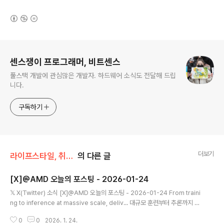
(새창열림)
로그 정보
센스쟁이 프로그래머, 비트센스
풀스택 개발에 관심많은 개발자. 하드웨어 소식도 전달해 드립
니다.
구독하기
더보기
라이프스타일, 취미생활
의 다른 글
[X]@AMD 오늘의 포스팅 - 2026-01-24
글 내용
𝕏 X(Twitter) 소식 [X]@AMD 오늘의 포스팅 - 2026-01-24 From traini
ng to inference at massive scale, deliv... 대규모 훈련부터 추론까지 AI
의 약속을 이행하는 것은 개방형 하드웨어와 소프트웨어 전반의 협업에 달려 있
0
0
2026. 1. 24.
습니다.AMD와 @오픈AI Instinct MI455X 및 Helios와 같은 하드웨어를 AI