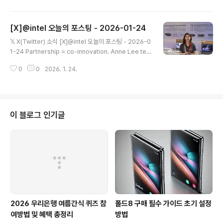
워크로드가 진행되는 위치뿐만 아니라 진행되는 위치에 맞게 조정하기 위해 협
력하고 있습니다. 원문 보기 → #뉴스 #트렌드 @AMD | 2026-01-24
[X]@intel 오늘의 포스팅 - 2026-01-24
글 내용
𝕏 X(Twitter) 소식 [X]@intel 오늘의 포스팅 - 2026-0
1-24 Partnership = co-innovation. Anne Lee tell
s us how... 파트너십 = 공동 혁신. Anne Lee가 알려주
0
0
2026. 1. 24.
는 방법 @msitweets Intel과 Intel은 함께 협력하여 #In
telCoreUltra Series 3를 탑재하여 더 시원하고 조용하
지만 성능은 뛰어난 새로운 노트북을 만들었습니다. #CES
2026 원문 보기 → Thin-and-light plus over 20 ho
urs of battery life?... 얇고 가벼우며 배터리 수명이 20
이 블로그 인기글
시간 이상인가요? 앤 리 출신 @msitweets ..
2026 우리은행 여름간식 퀴즈 참
폴드8 구매 필수 가이드 초기 설정
여방법 및 혜택 총정리
방법