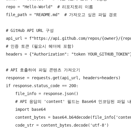
repo = "Hello-World"  # 리포지토리 이름

file_path = "README.md"  # 가져오고 싶은 파일 경로

# GitHub API URL 구성

api_url = f"https://api.github.com/repos/{owner}/{repo
# 인증 토큰 (필요시 헤더에 포함)

headers = {"Authorization": "token YOUR_GITHUB_TO
# API 호출하여 파일 콘텐츠 가져오기

response = requests.get(api_url, headers=headers)

if response.status_code == 200:

    file_info = response.json()

    # API 응답의 'content' 필드는 Base64 인코딩된 파일 내
    import base64

    content_bytes = base64.b64decode(file_info['conten
    code_str = content_bytes.decode('utf-8')
