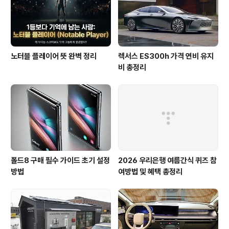
다. 생산성 향상 여부(美 BMW 공장서 근무하는 휴머노이
드 로봇, 작업 속도 '4배' 빨라졌..
노터블 플레이어 뜻 완벽 정리
렉서스 ES300h 가격 연비 유지
비 총정리
폴드8 구매 필수 가이드 초기 설정
2026 우리은행 여름간식 퀴즈 참
방법
여방법 및 혜택 총정리