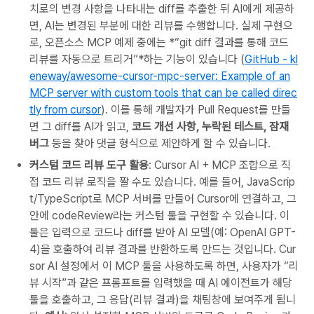
치로의 변경 사항을 나타내는 diff를 추출한 뒤 AI에게 제공하
면, AI는 변경된 부분에 대한 리뷰를 수행합니다. 실제 구현으
로, 오픈소스 MCP 예제 중에는 *“git diff 결과를 통해 코드
리뷰를 자동으로 트리거”*하는 기능이 있습니다 (
GitHub - kl
eneway/awesome-cursor-mpc-server: Example of an
MCP server with custom tools that can be called direc
tly from cursor
). 이를 통해 개발자가 Pull Request를 만들
면 그 diff를 AI가 읽고,
코드 개선 사항, 누락된 테스트, 잠재
버그
등을 찾아 댓글 형식으로 제안하게 할 수 있습니다.
커스텀 코드 리뷰 도구 활용
: Cursor AI + MCP 조합으로 직
접 코드 리뷰 로직을 짤 수도 있습니다. 예를 들어, JavaScrip
t/TypeScript로 MCP 서버를 만들어 Cursor에 연결하고, 그
안에 codeReview라는 커스텀 툴을 구현할 수 있습니다. 이
툴은 입력으로 코드나 diff를 받아 AI 모델(예: OpenAI GPT-
4)을 호출하여 리뷰 결과를 반환하도록 만드는 것입니다. Cur
sor AI 설정에서 이 MCP 툴을 사용하도록 하면, 사용자가 “리
뷰 시작”과 같은 프롬프트를 입력했을 때 AI 에이전트가 해당
툴을 호출하고, 그 응답(리뷰 결과)을 채팅창에 보여주게 됩니