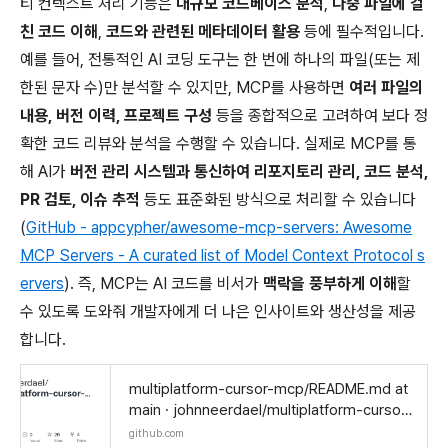
티 컨텍스트 처리 기능은
대규모 코드베이스 분석
,
다중 파일에 걸
친 코드 이해
,
코드와 관련된 메타데이터 활용
등에 필수적입니다.
예를 들어, 전통적인 AI 코딩 도구는 한 번에 하나의 파일(또는 제
한된 문자 수)만 분석할 수 있지만, MCP를 사용하면
여러 파일의
내용, 버전 이력, 프로젝트 구성
등을 종합적으로 고려하여 보다 정
확한 코드 리뷰와 분석을 수행할 수 있습니다. 실제로 MCP를 통
해 AI가
버전 관리 시스템과 통신하여 리포지토리 관리, 코드 분석,
PR 검토, 이슈 추적
등도 표준화된 방식으로 처리할 수 있습니다
(
GitHub - appcypher/awesome-mcp-servers: Awesome
MCP Servers - A curated list of Model Context Protocol s
ervers
). 즉, MCP는 AI 코드를 비서가
맥락을 풍부하게 이해
할
수 있도록 도와줘 개발자에게 더 나은 인사이트와 생산성을 제공
합니다.
multiplatform-cursor-mcp/README.md at
main · johnneerdael/multiplatform-cursor-
mcp
github.com