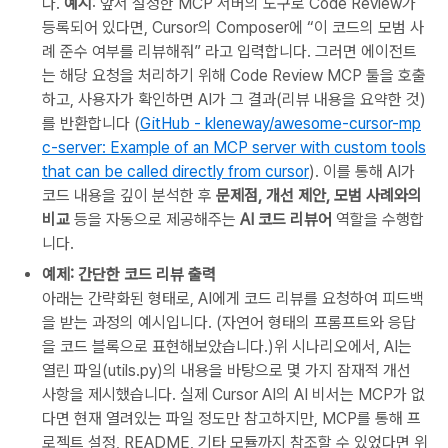
다.
예시
: 앞서 설정한 MCP 서버의 도구로 Code Review가
등록되어 있다면, Cursor의 Composer에 “이 코드의 모범 사
례 준수 여부를 리뷰해줘” 라고 입력합니다. 그러면 에이전트
는 해당 요청을 처리하기 위해 Code Review MCP 툴을 호출
하고, 사용자가 확인하면 AI가 그 결과(리뷰 내용을 요약한 것)
를 반환합니다 (
GitHub - kleneway/awesome-cursor-mp
c-server: Example of an MCP server with custom tools
that can be called directly from cursor
). 이를 통해 AI가
코드 내용을 깊이 분석한 후
문제점, 개선 제안, 모범 사례와의
비교
등을 자동으로 제공해주는
AI 코드 리뷰어
역할을 수행합
니다.
예제: 간단한 코드 리뷰 출력
아래는 간략화된 형태로, AI에게 코드 리뷰를 요청하여 피드백
을 받는 과정의 예시입니다. (자연어 형태의 프롬프트와 응답
을 코드 블록으로 표현해보았습니다.)위 시나리오에서, AI는
열린 파일(utils.py)의 내용을 바탕으로 몇 가지 잠재적 개선
사항을 제시했습니다. 실제 Cursor AI의 AI 비서는 MCP가 없
다면 현재 열려있는 파일 정도만 참고하지만, MCP를 통해 프
로젝트 설정, README, 기타 모듈까지 참조할 수 있었다면 위