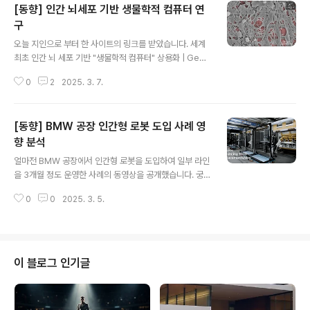
[동향] 인간 뇌세포 기반 생물학적 컴퓨터 연
구
글 내용
오늘 지인으로 부터 한 사이트의 링크를 받았습니다. 세계
최초 인간 뇌 세포 기반 "생물학적 컴퓨터" 상용화 | Geek
NewsCortical Labs의 CL1, 생물학적 AI 시대 개막호주
0
2
2025. 3. 7.
Cortical Labs가 인간 뇌 세포와 실리콘 하드웨어를 결합
한 세계 최초 "생물학적 컴퓨터(CL1)" 를 공식 출시.기존 A
I보다 더 역동적, 지속 가능하며 에너지news.hada.io뇌
[동향] BMW 공장 인간형 로봇 도입 사례 영
세포를 이용한 생물학적 컴퓨터? 누군가는 머리에 구멍을
뚫어 장비를 심는다는데, 이건 또 먼가 싶은 마음에 무슨 내
향 분석
글 내용
용인지 알아보았습니다.연구의 배경과 목적현대의 전자식
얼마전 BMW 공장에서 인간형 로봇을 도입하여 일부 라인
컴퓨터와 인공지능 기술은 급격한 발전을 이루었지만, 물
을 3개월 정도 운영한 사례의 동영상을 공개했습니다. 궁
리적 한계에 가까워지고 있습니다. 초고속 연산을 위해 막
금하기도 하고 해서 관련 기사들을 아래와 같은 기준으로
대한 전력을 소모해야 하는 등의 문제가 대두되며 더 ..
0
0
2025. 3. 5.
정리해 보았습니다.생산성 향상 여부: 인간형 로봇이 기존
생산 프로세스에서 어떤 성과를 냈는지 분석합니다.인력
감축 또는 재배치 영향: 기존 직원들의 역할 변화와 고용에
미친 영향을 확인합니다.비용 절감 효과: 로봇 도입으로 인
한 운영 비용 변화와 경제적 이점이 있었는지 조사합니다.
이 블로그 인기글
기술적 도전 과제: 로봇 운영 중 겪은 기술적 문제나 개선이
필요한 부분을 살펴봅니다.노조 및 노동자의 반응: 노동조
합 및 직원들이 어떻게 반응했는지 관련 정보를 확인합니