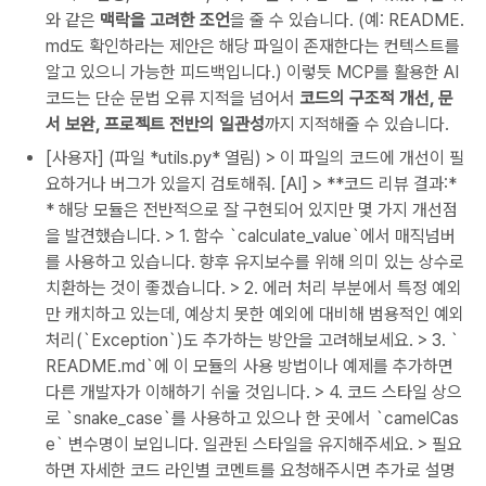
와 같은
맥락을 고려한 조언
을 줄 수 있습니다. (예: README.
md도 확인하라는 제안은 해당 파일이 존재한다는 컨텍스트를
알고 있으니 가능한 피드백입니다.) 이렇듯 MCP를 활용한 AI
코드는 단순 문법 오류 지적을 넘어서
코드의 구조적 개선, 문
서 보완, 프로젝트 전반의 일관성
까지 지적해줄 수 있습니다.
[사용자] (파일 *utils.py* 열림) > 이 파일의 코드에 개선이 필
요하거나 버그가 있을지 검토해줘. [AI] > **코드 리뷰 결과:*
* 해당 모듈은 전반적으로 잘 구현되어 있지만 몇 가지 개선점
을 발견했습니다. > 1. 함수 `calculate_value`에서 매직넘버
를 사용하고 있습니다. 향후 유지보수를 위해 의미 있는 상수로
치환하는 것이 좋겠습니다. > 2. 에러 처리 부분에서 특정 예외
만 캐치하고 있는데, 예상치 못한 예외에 대비해 범용적인 예외
처리(`Exception`)도 추가하는 방안을 고려해보세요. > 3. `
README.md`에 이 모듈의 사용 방법이나 예제를 추가하면
다른 개발자가 이해하기 쉬울 것입니다. > 4. 코드 스타일 상으
로 `snake_case`를 사용하고 있으나 한 곳에서 `camelCas
e` 변수명이 보입니다. 일관된 스타일을 유지해주세요. > 필요
하면 자세한 코드 라인별 코멘트를 요청해주시면 추가로 설명