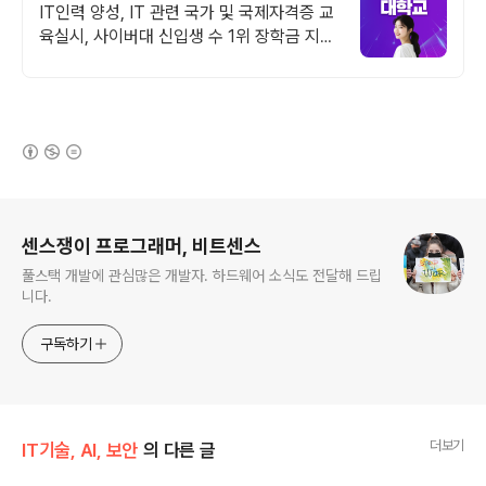
가을학기 신편입생
IT인력 양성, IT 관련 국가 및 국제자격증 교
육실시, 사이버대 신입생 수 1위 장학금 지급
1위, 학사 석사 박사 온라인복수학위까지
(새창열림)
로그 정보
센스쟁이 프로그래머, 비트센스
풀스택 개발에 관심많은 개발자. 하드웨어 소식도 전달해 드립
니다.
구독하기
더보기
IT기술, AI, 보안
의 다른 글