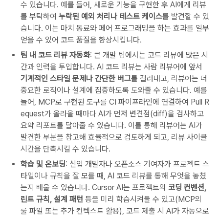
수 있습니다. 예를 들어, 새로운 기능을 구현한 후 AI에게 리뷰
를 부탁하여
누락된 예외 처리나 테스트 케이스
를 발견할 수 있
습니다. 이는 마치 동료와 페어 프로그래밍을 하는 효과를 일부
얻을 수 있어 코드 품질을 향상시킵니다.
팀 내 코드 리뷰 자동화
: 큰 개발 팀에서는 코드 리뷰에 많은 시
간과 인력을 투입합니다. AI 코드 리뷰는 사람 리뷰어에 앞서
기계적인 스타일 문제나 간단한 버그
를 걸러내고, 리뷰어는 더
중요한 로직이나 설계에 집중하도록 도와줄 수 있습니다. 예를
들어, MCP로 구현된 도구를 CI 파이프라인에 연결하여 Pull R
equest가 올라올 때마다 AI가 먼저 변견점(diff)을 검사하고
요약 리포트를 달아줄 수 있습니다. 이를 통해 리뷰어는 AI가
발견한 부분을 참고해 효율적으로 검토하게 되고, 리뷰 사이클
시간을 단축시킬 수 있습니다.
학습 및 온보딩
: 신입 개발자나 오픈소스 기여자가 프로젝트 스
타일이나 규칙을 잘 모를 때, AI 코드 리뷰를 통해 무엇을 놓쳤
는지 배울 수 있습니다. Cursor AI는 프로젝트의
코딩 컨벤션,
린트 규칙, 설계 패턴
등을 미리 학습시켜둘 수 있고(MCP의
룰 파일 또는 추가 컨텍스트 활용), 코드 제출 시 AI가 자동으로