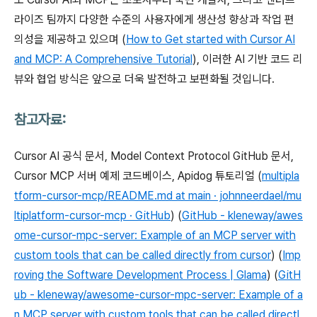
라이즈 팀까지 다양한 수준의 사용자에게 생산성 향상과 작업 편
의성을 제공하고 있으며 (
How to Get started with Cursor AI
and MCP: A Comprehensive Tutorial
), 이러한 AI 기반 코드 리
뷰와 협업 방식은 앞으로 더욱 발전하고 보편화될 것입니다.
참고자료:
Cursor AI 공식 문서, Model Context Protocol GitHub 문서,
Cursor MCP 서버 예제 코드베이스, Apidog 튜토리얼 (
multipla
tform-cursor-mcp/README.md at main · johnneerdael/mu
ltiplatform-cursor-mcp · GitHub
) (
GitHub - kleneway/awes
ome-cursor-mpc-server: Example of an MCP server with
custom tools that can be called directly from cursor
) (
Imp
roving the Software Development Process | Glama
) (
GitH
ub - kleneway/awesome-cursor-mpc-server: Example of a
n MCP server with custom tools that can be called directl