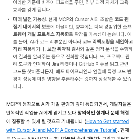
이러한 기준에 비추어 피드백을 주면, 리뷰 과정 자체가 교육
효과를 갖게 됩니다.
미래 발전 가능성
: 현재 MCP와 Cursor AI의 조합은
코드 편
집기 내에서의 보조
에 머물지만, 향후에는 더욱 광범위한
소프
트웨어 개발 프로세스 자동화
로 확장될 가능성이 높습니다. 예
를 들어, AI가 코드 리뷰뿐만 아니라
코드 리팩토링을 제안하고
직접 적용
하거나,
보안 취약점 검사
와 같은 정적 분석을 수행하
여 결과를 알려주는 등으로 진화할 것입니다. 또, 프로젝트 관
리 도구와 연계하여 Jira 티켓이나 GitHub 이슈를 읽고 관련
코드를 찾아준다든지, 배포 파이프라인과 연결해 특정 코드 변
경이 성능에 미칠 영향을 추론해주는 것까지 상상해볼 수 있습
니다.
MCP의 등장으로 AI가 개발 환경과 깊이 통합되면서, 개발자들은
반복적인 작업을 AI에게 맡기고 보다
창의적인 설계나 문제 해결
에 집중할 수 있게 될 것으로 기대됩니다 (
How to Get started
with Cursor AI and MCP: A Comprehensive Tutorial
). 현재
도 Cursor AI와 MCP는 초보자부터 숙련 개발자, 그리고 엔터프