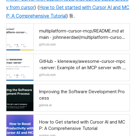
y from cursor
) (
How to Get started with Cursor AI and MC
P: A Comprehensive Tutorial
) 등.
multiplatform-cursor-mcp/README.md at
main · johnneerdael/multiplatform-cursor-
mcp
github.com
GitHub - kleneway/awesome-cursor-mpc
-server: Example of an MCP server with c
ustom tools that can be called directly fro
github.com
m cursor
Improving the Software Development Pro
cess
glama.ai
How to Get started with Cursor AI and MC
P: A Comprehensive Tutorial
apidog.com