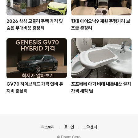
2026 삼성 모듈러 주택 가격 및
현대 아이오닉9 제원 주행거리 보
숨은 부대비용 총정리
조금 총정리
GV70 하이브리드 가격 연비 유
포프베베 아기 비데 내돈내산 설치
지비 총정리
가격 세척 팁
의안내
티스토리
로그인
고객센터
© Daum Corp.