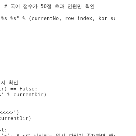
 50: # 국어 점수가 50점 초과 인원만 확인

 %s %s" % (currentNo, row_index, kor_score, en
지 확인

r) == False:

' % currentDir)

>>>>')

urrentDir)

t:

] == '~': # ~로 시작되는 임시 파일이 존재하면 패쓰
