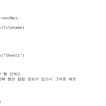
rentNo):

(filename)

("Sheet1")

 # 행 인덱스

 # 첫번째 행은 칼럼 정보가 있으니 그대로 패쓰


