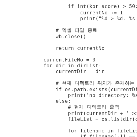
        if int(kor_score) >
            currentNo += 1

            print("%d > %d: %s
    # 엑셀 파일 종료

    wb.close()

    return currentNo

currentFileNo = 0

for dir in dirList:

    currentDir = dir

    # 현재 디렉토리 위치가 존재하는 
    if os.path.exists(currentDi
        print('no directory: %s
    else:

        # 현재 디렉토리 출력

        print(currentDir + ' >>
        fileList = os.listdir(c
        for filename in fileLis
            if filename[:1