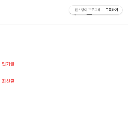
센스쟁이 프로그래머, 비트센스
구독하기
검
메
색
뉴
추
가
인기글
정
보
최신글