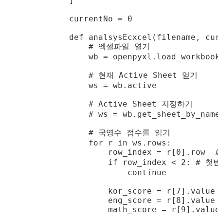
]

currentNo = 0

def analsysEcxcel(filename, cur
    # 엑셀파일 열기

    wb = openpyxl.load_workbook
    # 현재 Active Sheet 얻기

    ws = wb.active

    # Active Sheet 지정하기

    # ws = wb.get_sheet_by_name
    # 국영수 점수를 읽기

    for r in ws.rows:

        row_index = r[0].row 
        if row_index < 2:
            continue

        kor_score = r[7].value

        eng_score = r[8].value

        math_score = r[9].value