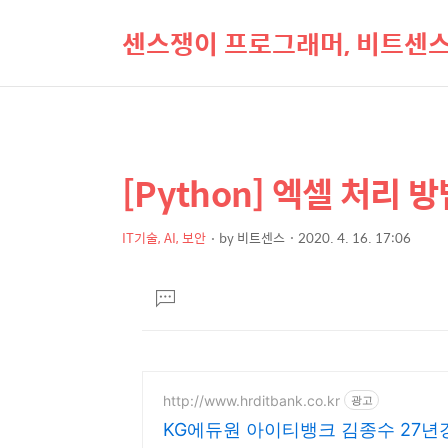
센스쟁이 프로그래머, 비트센
[Python] 엑셀 처리 
상
본
문
세
제
IT기술, AI, 보안
by
비트센스
2020. 4. 16. 17:06
컨
본
목
텐
문
댓
츠
글
달
기
http://www.hrditbank.co.kr
광고
KG에듀원 아이티뱅크 김종수 27년