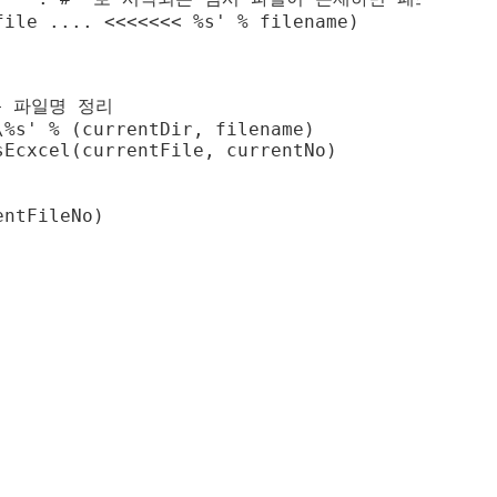
ile .... <<<<<<< %s' % filename)

+ 파일명 정리

%s' % (currentDir, filename)

Ecxcel(currentFile, currentNo)

entFileNo)