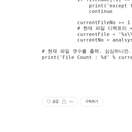
                print('except f
                continue

            currentFileNo += 1

            # 현재 파일 디렉토리 
            currentFile = '%s\\
            currentNo = analsys
# 현재 파일 갯수를 출력. 심심하니깐.

print('File Count : %d' % curr
공감
구독하기