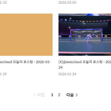
2.10
2026.02.05
wscloud 오늘의 포스팅 - 2026-01-
[X]@awscloud 오늘의 포스팅 - 202
24
1.29
2026.01.24
페
이전
1
2
다음
이
징