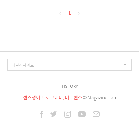
페
1
이
징
TISTORY
센스쟁이 프로그래머, 비트센스
© Magazine Lab