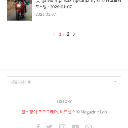
[X] @nvidia @LisaSu @karpathy 외 12명 오늘의
포스팅 - 2026-01-07
2026.01.07
페
1
2
이
징
TISTORY
센스쟁이 프로그래머, 비트센스
© Magazine Lab