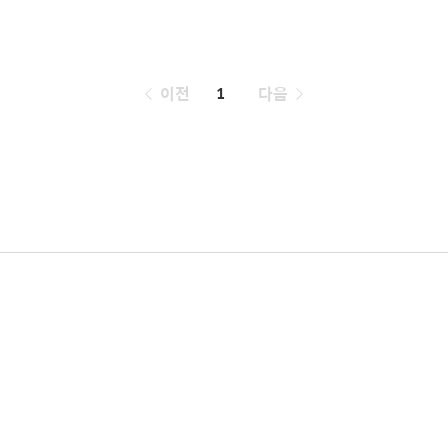
페
이전
1
다음
이
징