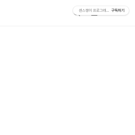
센스쟁이 프로그래머, 비트센스
구독하기
검
메
색
뉴