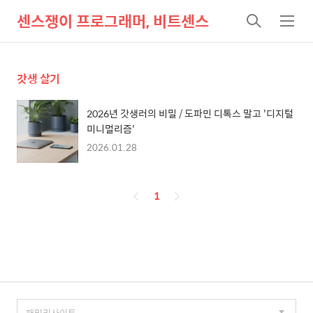
센스쟁이 프로그래머, 비트센스
검
메
색
뉴
갓생 살기
2026년 갓생러의 비밀 / 도파민 디톡스 말고 '디지털
미니멀리즘'
2026.01.28
페
1
이
징