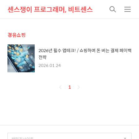
센스쟁이 프로그래머, 비트센스
검
메
색
뉴
경유쇼핑
2026년 필수 앱테크! / 쇼핑하며 돈 버는 결제 페이백
전략
2026.01.24
페
1
이
징