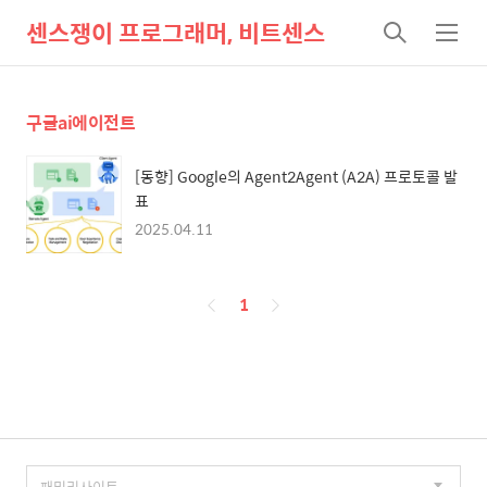
센스쟁이 프로그래머, 비트센스
검
메
색
뉴
구글ai에이전트
[동향] Google의 Agent2Agent (A2A) 프로토콜 발
표
2025.04.11
페
1
이
징