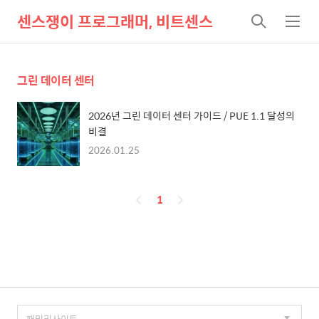
센스쟁이 프로그래머, 비트센스
검
메
색
뉴
그린 데이터 센터
2026년 그린 데이터 센터 가이드 / PUE 1.1 달성의
비결
2026.01.25
페
1
이
징