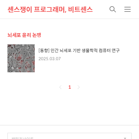
센스쟁이 프로그래머, 비트센스
검
메
색
뉴
뇌세포 윤리 논쟁
[동향] 인간 뇌세포 기반 생물학적 컴퓨터 연구
2025.03.07
페
1
이
징