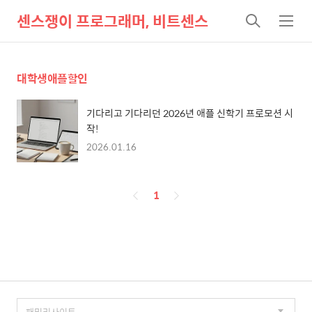
센스쟁이 프로그래머, 비트센스
검
메
색
뉴
대학생애플할인
기다리고 기다리던 2026년 애플 신학기 프로모션 시
작!
2026.01.16
페
1
이
징