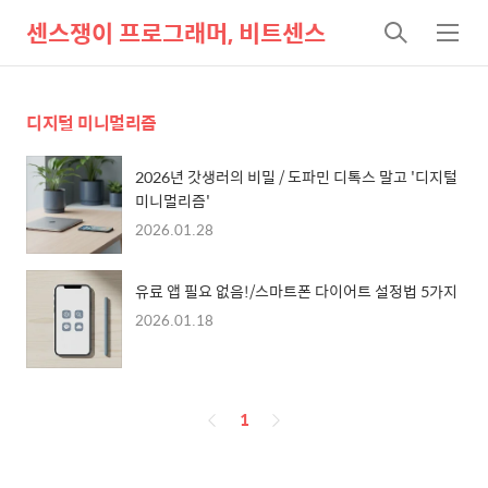
센스쟁이 프로그래머, 비트센스
검
메
색
뉴
디지털 미니멀리즘
2026년 갓생러의 비밀 / 도파민 디톡스 말고 '디지털
미니멀리즘'
2026.01.28
유료 앱 필요 없음!/스마트폰 다이어트 설정법 5가지
2026.01.18
페
1
이
징