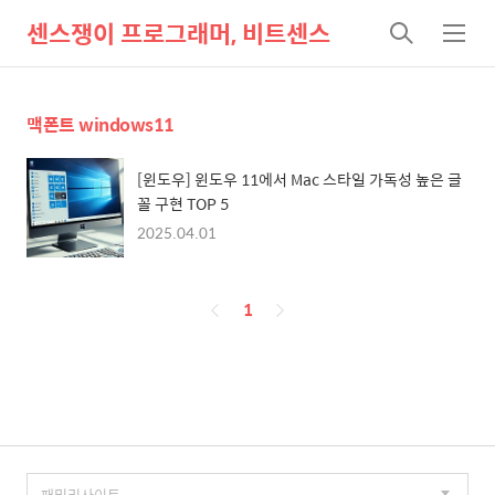
센스쟁이 프로그래머, 비트센스
검
메
색
뉴
맥폰트 windows11
[윈도우] 윈도우 11에서 Mac 스타일 가독성 높은 글
꼴 구현 TOP 5
2025.04.01
페
1
이
징