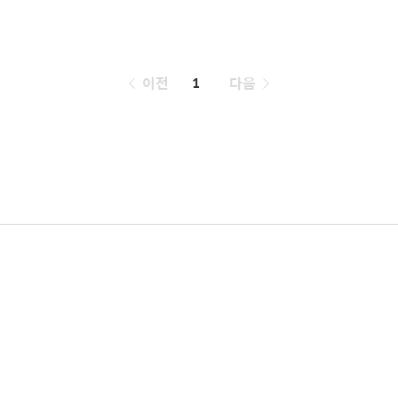
페
이전
1
다음
이
징