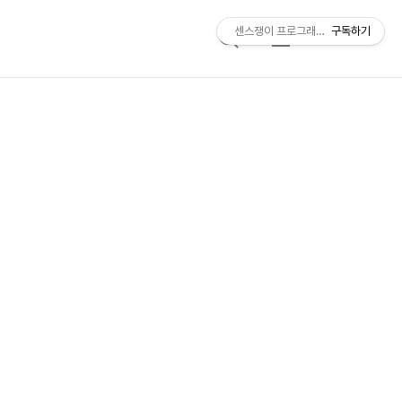
센스쟁이 프로그래머, 비트센스
구독하기
검
메
색
뉴