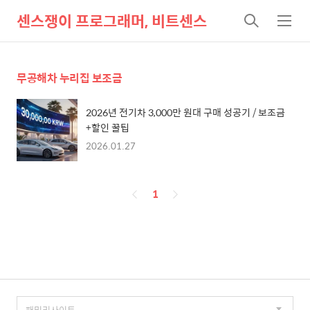
센스쟁이 프로그래머, 비트센스
검
메
색
뉴
무공해차 누리집 보조금
2026년 전기차 3,000만 원대 구매 성공기 / 보조금
+할인 꿀팁
2026.01.27
페
1
이
징