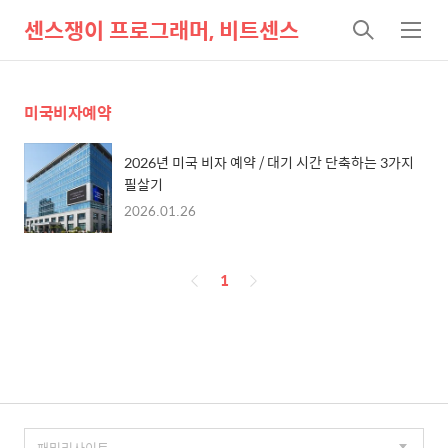
센스쟁이 프로그래머, 비트센스
검
메
색
뉴
미국비자예약
2026년 미국 비자 예약 / 대기 시간 단축하는 3가지
필살기
2026.01.26
페
1
이
징