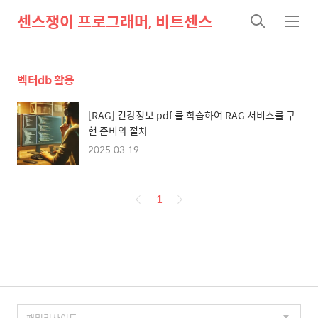
센스쟁이 프로그래머, 비트센스
검
메
색
뉴
벡터db 활용
[RAG] 건강정보 pdf 를 학습하여 RAG 서비스를 구
현 준비와 절차
2025.03.19
페
1
이
징