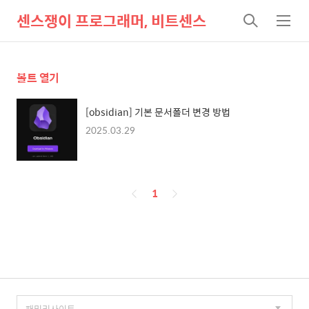
센스쟁이 프로그래머, 비트센스
검
메
색
뉴
볼트 열기
[obsidian] 기본 문서폴더 변경 방법
2025.03.29
페
1
이
징