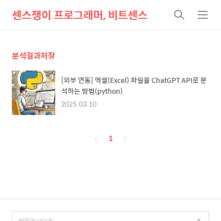
센스쟁이 프로그래머, 비트센스
검
메
색
뉴
분석결과저장
[외부 연동] 엑셀(Excel) 파일을 ChatGPT API로 분
석하는 방법(python)
2025.03.10
페
1
이
징