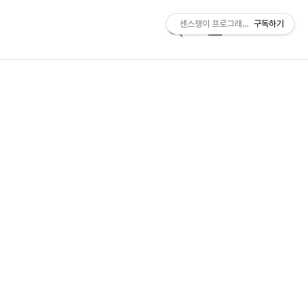
센스쟁이 프로그래머, 비트센스
구독하기
검
메
색
뉴