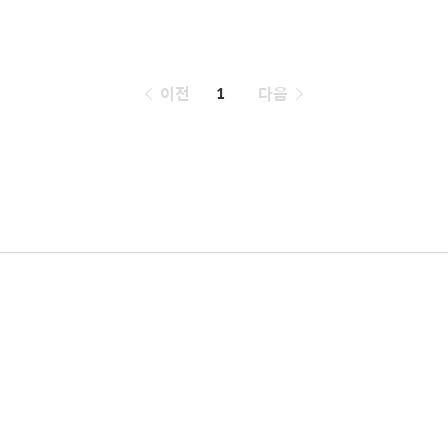
페
이전
1
다음
이
징