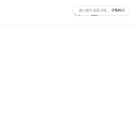
센스쟁이 프로그래머, 비트센스
구독하기
검
메
색
뉴