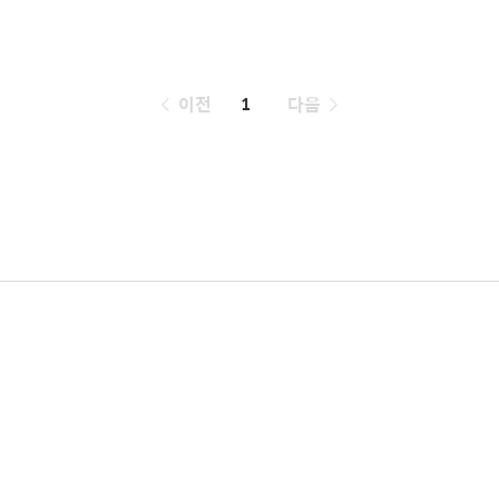
페
이전
1
다음
이
징