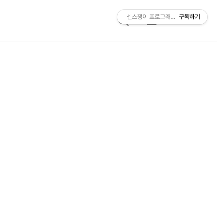
센스쟁이 프로그래머, 비트센스
구독하기
검
메
색
뉴