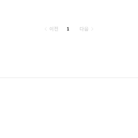
페
이전
1
다음
이
징