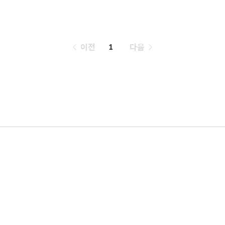
페
이전
1
다음
이
징