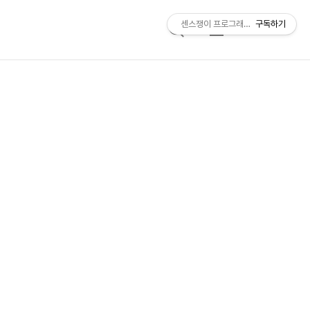
센스쟁이 프로그래머, 비트센스
구독하기
검
메
색
뉴