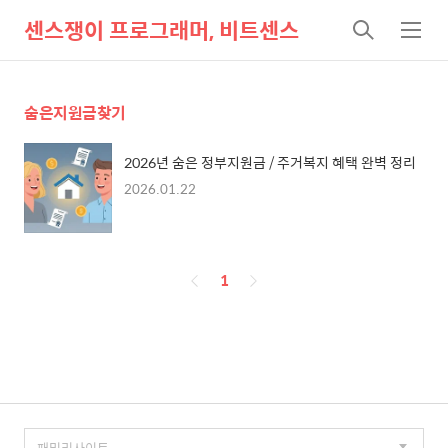
센스쟁이 프로그래머, 비트센스
검
메
색
뉴
숨은지원금찾기
2026년 숨은 정부지원금 / 주거복지 혜택 완벽 정리
2026.01.22
페
1
이
징