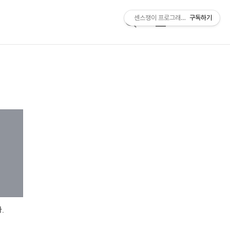
센스쟁이 프로그래머, 비트센스
구독하기
검
메
색
뉴
.