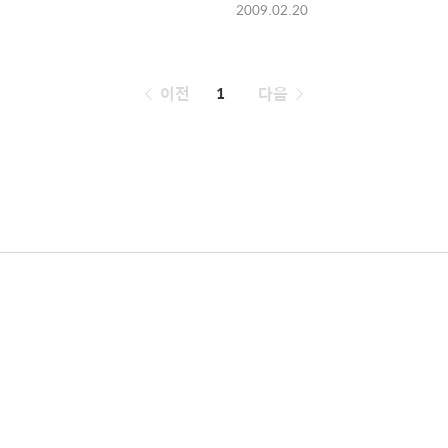
2009.02.20
페
이전
1
다음
이
징