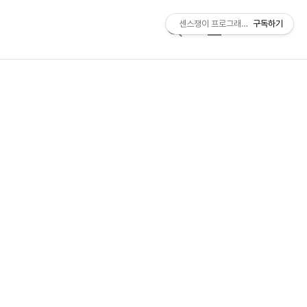
센스쟁이 프로그래머, 비트센스
구독하기
검
메
색
뉴