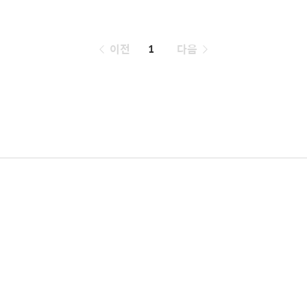
페
이전
1
다음
이
징