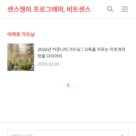
센스쟁이 프로그래머, 비트센스
검
메
색
뉴
아파트 가드닝
2026년 커뮤니티 가드닝 / 고독을 지우는 이웃과의
텃밭 다이어리
2026.02.02
페
1
이
징