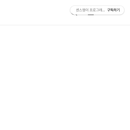
센스쟁이 프로그래머, 비트센스
구독하기
검
메
색
뉴