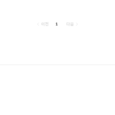
페
이전
1
다음
이
징