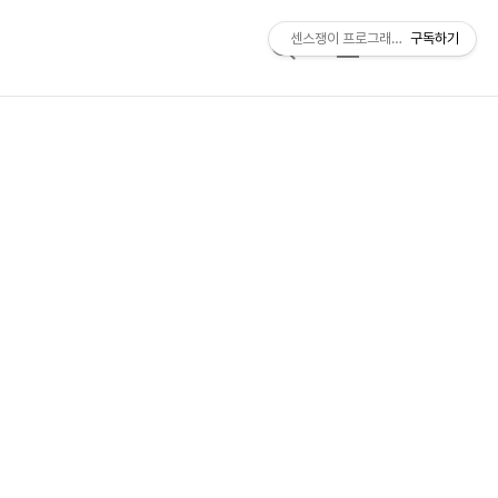
센스쟁이 프로그래머, 비트센스
구독하기
검
메
색
뉴