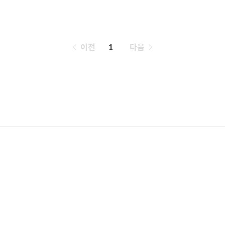
페
이전
1
다음
이
징