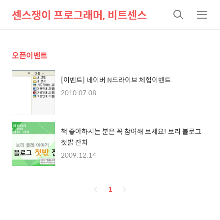
센스쟁이 프로그래머, 비트센스
검
메
색
뉴
오픈이벤트
[이벤트] 네이버 N드라이브 체험이벤트
2010.07.08
책 좋아하시는 분은 꼭 참여해 보세요! 보리 블로그
첫밝 잔치
2009.12.14
페
1
이
징